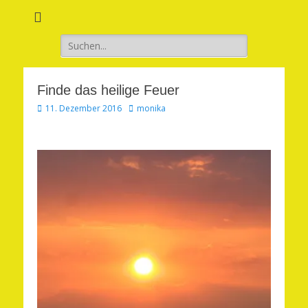
Verwirkliche Glück, Liebe, Erfolg und Gesundheit in Deinem Leben
Märchenhaft und
erfüllt leben
Suchen
nach:
Finde das heilige Feuer
Veröffentlicht
Autor
11. Dezember 2016
monika
am