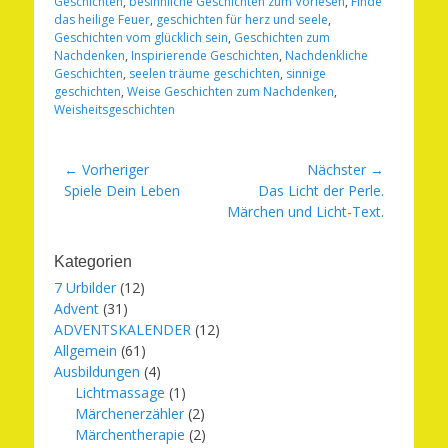
Geschichten
,
besinnliche Geschichten zum Vorlesen
,
Finde
das heilige Feuer
,
geschichten für herz und seele
,
Geschichten vom glücklich sein
,
Geschichten zum
Nachdenken
,
Inspirierende Geschichten
,
Nachdenkliche
Geschichten
,
seelen träume geschichten
,
sinnige
geschichten
,
Weise Geschichten zum Nachdenken
,
Weisheitsgeschichten
Beitragsnavigation
← Vorheriger
Nächster →
Vorheriger
Nächster
Spiele Dein Leben
Das Licht der Perle.
Beitrag:
Beitrag:
Märchen und Licht-Text.
Kategorien
7 Urbilder
(12)
Advent
(31)
ADVENTSKALENDER
(12)
Allgemein
(61)
Ausbildungen
(4)
Lichtmassage
(1)
Märchenerzähler
(2)
Märchentherapie
(2)