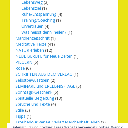
Lebensweg
(3)
Lebensziel
(1)
Ruhe/Entspannung
(4)
Training/Coaching
(1)
Urvertrauen
(4)
Was heisst denn: heilen?
(1)
Märchenzeitschrift
(1)
Meditative Texte
(41)
NATUR erleben
(12)
NEUE BERUFE für Neue Zeiten
(1)
PILGERN
(6)
Rose
(6)
SCHRIFTEN AUS DEM VERLAG
(1)
Selbstbewusstsein
(2)
SEMINARE und ERLEBNIS-TAGE
(5)
Sonntags-Geschenk
(6)
Spirituelle Begleitung
(13)
Sprüche und Texte
(4)
Stille
(3)
Tipps
(1)
Troubadour Verlag, Verlag Märchenhaft leben
(2)
Datenschutz und Cookies: Diese Website verwendet Cookies. Wenn du