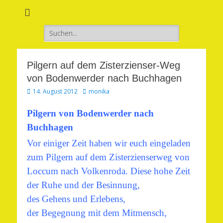
Verwirkliche Glück, Liebe, Erfolg und Gesundheit in Deinem Leben
Märchenhaft und
erfüllt leben
Suchen
nach:
Pilgern auf dem Zisterzienser-Weg
von Bodenwerder nach Buchhagen
Veröffentlicht
Autor
14. August 2012
monika
am
Pilgern von Bodenwerder nach
Buchhagen
Vor einiger Zeit haben wir euch eingeladen
zum Pilgern auf dem Zisterzienserweg von
Loccum nach Volkenroda. Diese hohe Zeit
der Ruhe und der Besinnung,
des Gehens und Erlebens,
der Begegnung mit dem Mitmensch,