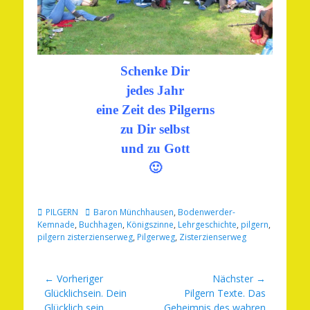
Schenke Dir
jedes Jahr
eine Zeit des Pilgerns
zu Dir selbst
und zu Gott
🙂
Kategorien
Schlagworte
PILGERN
Baron Münchhausen
,
Bodenwerder-
Kemnade
,
Buchhagen
,
Königszinne
,
Lehrgeschichte
,
pilgern
,
pilgern zisterzienserweg
,
Pilgerweg
,
Zisterzienserweg
Beitragsnavigation
← Vorheriger
Nächster →
Vorheriger
Nächster
Glücklichsein. Dein
Pilgern Texte. Das
Beitrag:
Beitrag:
Glücklich sein.
Geheimnis des wahren