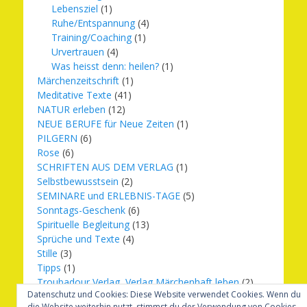
Lebensziel
(1)
Ruhe/Entspannung
(4)
Training/Coaching
(1)
Urvertrauen
(4)
Was heisst denn: heilen?
(1)
Märchenzeitschrift
(1)
Meditative Texte
(41)
NATUR erleben
(12)
NEUE BERUFE für Neue Zeiten
(1)
PILGERN
(6)
Rose
(6)
SCHRIFTEN AUS DEM VERLAG
(1)
Selbstbewusstsein
(2)
SEMINARE und ERLEBNIS-TAGE
(5)
Sonntags-Geschenk
(6)
Spirituelle Begleitung
(13)
Sprüche und Texte
(4)
Stille
(3)
Tipps
(1)
Troubadour Verlag, Verlag Märchenhaft leben
(2)
Datenschutz und Cookies: Diese Website verwendet Cookies. Wenn du
Übungen
(1)
die Website weiterhin nutzt, stimmst du der Verwendung von Cookies