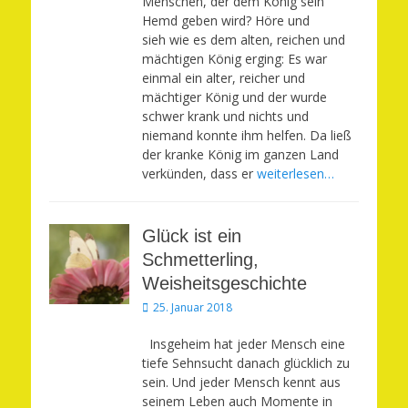
Menschen, der dem König sein
Hemd geben wird? Höre und
sieh wie es dem alten, reichen und
mächtigen König erging: Es war
einmal ein alter, reicher und
mächtiger König und der wurde
schwer krank und nichts und
niemand konnte ihm helfen. Da ließ
der kranke König im ganzen Land
verkünden, dass er
weiterlesen…
Glück ist ein
Schmetterling,
Weisheitsgeschichte
Veröffentlicht
25. Januar 2018
am
Insgeheim hat jeder Mensch eine
tiefe Sehnsucht danach glücklich zu
sein. Und jeder Mensch kennt aus
seinem Leben auch Momente in