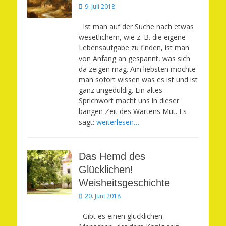
Veröffentlicht
9. Juli 2018
am
Ist man auf der Suche nach etwas
wesetlichem, wie z. B. die eigene
Lebensaufgabe zu finden, ist man
von Anfang an gespannt, was sich
da zeigen mag. Am liebsten möchte
man sofort wissen was es ist und ist
ganz ungeduldig. Ein altes
Sprichwort macht uns in dieser
bangen Zeit des Wartens Mut. Es
sagt:
weiterlesen…
Das Hemd des
Glücklichen!
Weisheitsgeschichte
Veröffentlicht
20. Juni 2018
am
Gibt es einen glücklichen