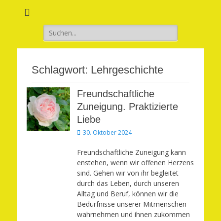
Verwirkliche Glück, Liebe, Erfolg und Gesundheit in Deinem Leben
Märchenhaft und
erfüllt leben
Suchen
nach:
Schlagwort:
Lehrgeschichte
Freundschaftliche
Zuneigung. Praktizierte
Liebe
Veröffentlicht
30. Oktober 2024
am
Freundschaftliche Zuneigung kann
enstehen, wenn wir offenen Herzens
sind. Gehen wir von ihr begleitet
durch das Leben, durch unseren
Alltag und Beruf, können wir die
Bedürfnisse unserer Mitmenschen
wahrnehmen und ihnen zukommen