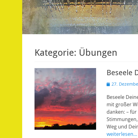
Kategorie:
Übungen
Beseele D
Veröffentlicht
27. Dezembe
am
Beseele Deine
mit großer Wi
danken: – für
Stimmungen, d
Weg und Dein
weiterlesen…