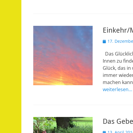
Einkehr/
Veröffentlicht
17. Dezembe
am
Das Glücklich
Innen zu find
Glück, das in
immer wieder 
machen kannst
weiterlesen…
Das Gebe
Veröffentlicht
13. April 201