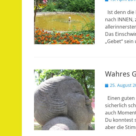
am
Ist denn die 
nach INNEN, 
allerinnerst
Das Einschwin
„Gebet“ sein 
Wahres Gl
Veröffentlicht
25. August 2
am
Einen guten 
sicherlich sc
auch Momente
Du konntest s
aber die Sti