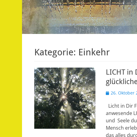
Kategorie:
Einkehr
LICHT in 
glücklic
Veröffentlicht
26. Oktober 
am
Licht in Dir 
anwesende LI
und Seele dur
Mensch erleb
das alles durc