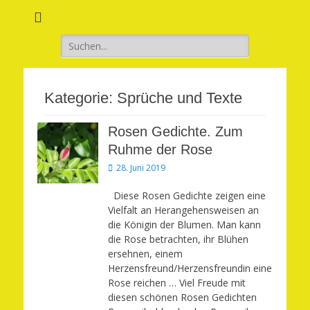
Verwirkliche Glück, Liebe, Erfolg und Gesundheit in Deinem Leben
Märchenhaft und
erfüllt leben
Suchen
nach:
Kategorie:
Sprüche und Texte
Rosen Gedichte. Zum
Ruhme der Rose
Veröffentlicht
28. Juni 2019
am
Diese Rosen Gedichte zeigen eine
Vielfalt an Herangehensweisen an
die Königin der Blumen. Man kann
die Rose betrachten, ihr Blühen
ersehnen, einem
Herzensfreund/Herzensfreundin eine
Rose reichen … Viel Freude mit
diesen schönen Rosen Gedichten