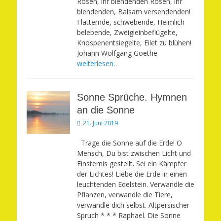
Rosen, ihr blendenden Rosen, ihr
blendenden, Balsam versendenden!
Flatternde, schwebende, Heimlich
belebende, Zweigleinbeflügelte,
Knospenentsiegelte, Eilet zu blühen!
Johann Wolfgang Goethe
weiterlesen…
Sonne Sprüche. Hymnen
an die Sonne
Veröffentlicht
21. Juni 2019
am
Trage die Sonne auf die Erde! O
Mensch, Du bist zwischen Licht und
Finsternis gestellt. Sei ein Kämpfer
der Lichtes! Liebe die Erde in einen
leuchtenden Edelstein. Verwandle die
Pflanzen, verwandle die Tiere,
verwandle dich selbst. Altpersischer
Spruch * * * Raphael. Die Sonne