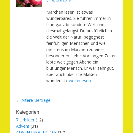
18. Juni 2019
am
Märchen lesen ist etwas
wunderbares. Sie führen immer in
eine ganz besondere Welt und
diesmal gelangst Du ausführlich in
die Welt der Natur, begegnest
feinfühligen Menschen und wie
meistens im Märchen zu einer
besonderen Liebe. Vor langen Zeiten
lebte weit gegen Abend ein
blutjunger Mensch. Er war sehr gut,
aber auch über die Maßen
wunderlich.
weiterlesen…
Beitragsnavigation
←
Ältere Beiträge
Kategorien
7 Urbilder
(12)
Advent
(31)
ADVENTSKALENDER
(12)