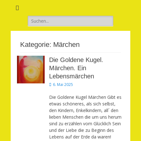
Verwirkliche Glück, Liebe, Erfolg und Gesundheit in Deinem Leben
Märchenhaft und
erfüllt leben
Suchen
nach:
Kategorie:
Märchen
Die Goldene Kugel.
Märchen. Ein
Lebensmärchen
Veröffentlicht
6. Mai 2025
am
Die Goldene Kugel Märchen Gibt es
etwas schöneres, als sich selbst,
den Kindern, Enkelkindern, all´ den
lieben Menschen die um uns herum
sind zu erzählen vom Glücklich Sein
und der Liebe die zu Beginn des
Lebens auf der Erde da waren!