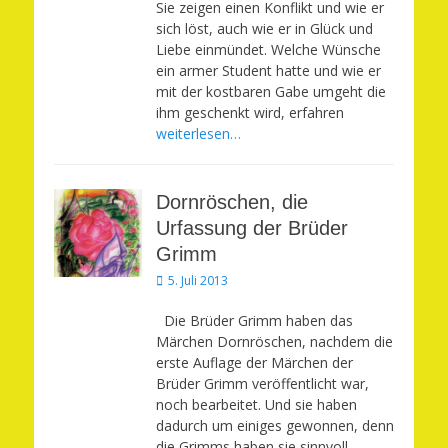
Sie zeigen einen Konflikt und wie er
sich löst, auch wie er in Glück und
Liebe einmündet. Welche Wünsche
ein armer Student hatte und wie er
mit der kostbaren Gabe umgeht die
ihm geschenkt wird, erfahren
weiterlesen…
Dornröschen, die
Urfassung der Brüder
Grimm
Veröffentlicht
5. Juli 2013
am
Die Brüder Grimm haben das
Märchen Dornröschen, nachdem die
erste Auflage der Märchen der
Brüder Grimm veröffentlicht war,
noch bearbeitet. Und sie haben
dadurch um einiges gewonnen, denn
die Grimms haben sie sinnvoll