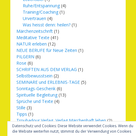
Ruhe/Entspannung
(4)
Training/Coaching
(1)
Urvertrauen
(4)
Was heisst denn: heilen?
(1)
Märchenzeitschrift
(1)
Meditative Texte
(41)
NATUR erleben
(12)
NEUE BERUFE für Neue Zeiten
(1)
PILGERN
(6)
Rose
(6)
SCHRIFTEN AUS DEM VERLAG
(1)
Selbstbewusstsein
(2)
SEMINARE und ERLEBNIS-TAGE
(5)
Sonntags-Geschenk
(6)
Spirituelle Begleitung
(13)
Sprüche und Texte
(4)
Stille
(3)
Tipps
(1)
Troubadour Verlag, Verlag Märchenhaft leben
(2)
Datenschutz und Cookies: Diese Website verwendet Cookies. Wenn du
Übungen
(1)
die Website weiterhin nutzt, stimmst du der Verwendung von Cookies
Urbilder
(20)