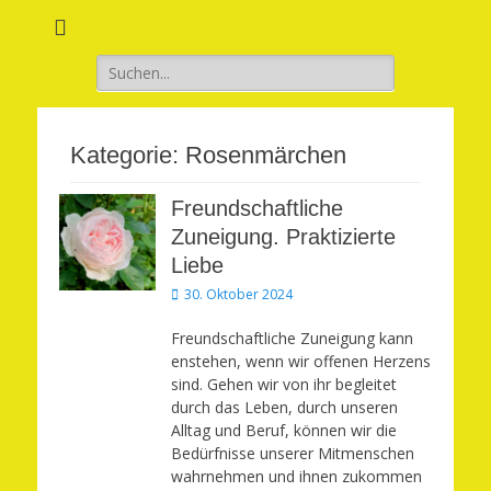
Verwirkliche Glück, Liebe, Erfolg und Gesundheit in Deinem Leben
Märchenhaft und
erfüllt leben
Suchen
nach:
Kategorie:
Rosenmärchen
Freundschaftliche
Zuneigung. Praktizierte
Liebe
Veröffentlicht
30. Oktober 2024
am
Freundschaftliche Zuneigung kann
enstehen, wenn wir offenen Herzens
sind. Gehen wir von ihr begleitet
durch das Leben, durch unseren
Alltag und Beruf, können wir die
Bedürfnisse unserer Mitmenschen
wahrnehmen und ihnen zukommen