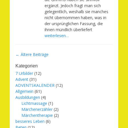
ergänzt. Jedoch fragt man sich
gelegentlich, weshalb sie manches
nicht übernommen haben, was in
der ursprünglichen Fassung, die
ihnen mündlich überliefert
weiterlesen…
Beitragsnavigation
←
Ältere Beiträge
Kategorien
7 Urbilder
(12)
Advent
(31)
ADVENTSKALENDER
(12)
Allgemein
(61)
Ausbildungen
(4)
Lichtmassage
(1)
Märchenerzähler
(2)
Märchentherapie
(2)
besseres Leben
(6)
Beten
(12)