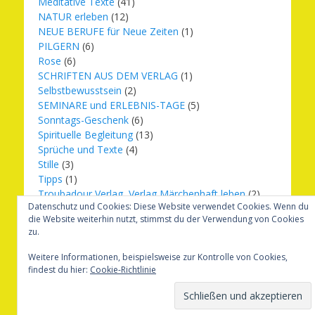
Meditative Texte
(41)
NATUR erleben
(12)
NEUE BERUFE für Neue Zeiten
(1)
PILGERN
(6)
Rose
(6)
SCHRIFTEN AUS DEM VERLAG
(1)
Selbstbewusstsein
(2)
SEMINARE und ERLEBNIS-TAGE
(5)
Sonntags-Geschenk
(6)
Spirituelle Begleitung
(13)
Sprüche und Texte
(4)
Stille
(3)
Tipps
(1)
Troubadour Verlag, Verlag Märchenhaft leben
(2)
Datenschutz und Cookies: Diese Website verwendet Cookies. Wenn du
Übungen
(1)
die Website weiterhin nutzt, stimmst du der Verwendung von Cookies
Urbilder
(20)
zu.
Verlag Märchenhaft leben
(8)
Weihnachten
(16)
Weitere Informationen, beispielsweise zur Kontrolle von Cookies,
findest du hier:
Cookie-Richtlinie
Copyright © 2026
Märchenhaft und erfüllt leben
. Alle