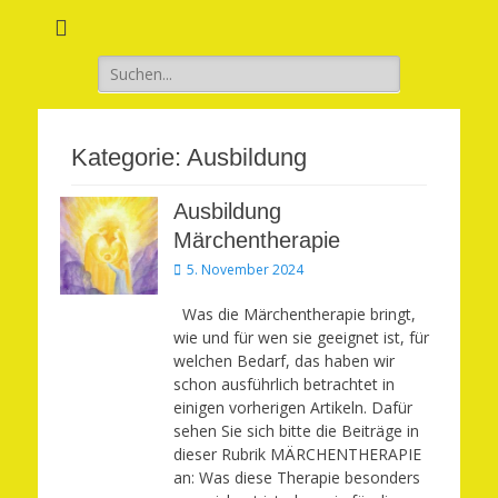
Verwirkliche Glück, Liebe, Erfolg und Gesundheit in Deinem Leben
Märchenhaft und
erfüllt leben
Suchen
nach:
Kategorie:
Ausbildung
Ausbildung
Märchentherapie
Veröffentlicht
5. November 2024
am
Was die Märchentherapie bringt,
wie und für wen sie geeignet ist, für
welchen Bedarf, das haben wir
schon ausführlich betrachtet in
einigen vorherigen Artikeln. Dafür
sehen Sie sich bitte die Beiträge in
dieser Rubrik MÄRCHENTHERAPIE
an: Was diese Therapie besonders