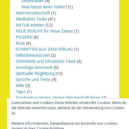
Urvertrauen
(4)
Was heisst denn: heilen?
(1)
Märchenzeitschrift
(1)
Meditative Texte
(41)
NATUR erleben
(12)
NEUE BERUFE für Neue Zeiten
(1)
PILGERN
(6)
Rose
(6)
SCHRIFTEN AUS DEM VERLAG
(1)
Selbstbewusstsein
(2)
SEMINARE und ERLEBNIS-TAGE
(5)
Sonntags-Geschenk
(6)
Spirituelle Begleitung
(13)
Sprüche und Texte
(4)
Stille
(3)
Tipps
(1)
Troubadour Verlag, Verlag Märchenhaft leben
(2)
Datenschutz und Cookies: Diese Website verwendet Cookies. Wenn du
Übungen
(1)
die Website weiterhin nutzt, stimmst du der Verwendung von Cookies
Urbilder
(20)
zu.
Verlag Märchenhaft leben
(8)
Weihnachten
(16)
Weitere Informationen, beispielsweise zur Kontrolle von Cookies,
findest du hier:
Cookie-Richtlinie