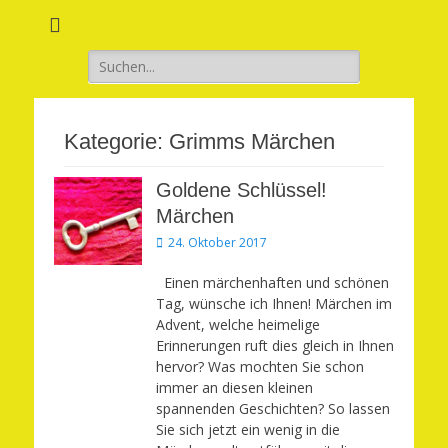
Verwirkliche Glück, Liebe, Erfolg und Gesundheit in Deinem Leben
Märchenhaft und
erfüllt leben
Suchen
nach:
Kategorie:
Grimms Märchen
Goldene Schlüssel!
Märchen
Veröffentlicht
24. Oktober 2017
am
Einen märchenhaften und schönen
Tag, wünsche ich Ihnen! Märchen im
Advent, welche heimelige
Erinnerungen ruft dies gleich in Ihnen
hervor? Was mochten Sie schon
immer an diesen kleinen
spannenden Geschichten? So lassen
Sie sich jetzt ein wenig in die