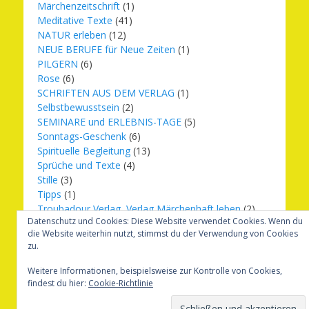
Märchenzeitschrift
(1)
Meditative Texte
(41)
NATUR erleben
(12)
NEUE BERUFE für Neue Zeiten
(1)
PILGERN
(6)
Rose
(6)
SCHRIFTEN AUS DEM VERLAG
(1)
Selbstbewusstsein
(2)
SEMINARE und ERLEBNIS-TAGE
(5)
Sonntags-Geschenk
(6)
Spirituelle Begleitung
(13)
Sprüche und Texte
(4)
Stille
(3)
Tipps
(1)
Troubadour Verlag, Verlag Märchenhaft leben
(2)
Datenschutz und Cookies: Diese Website verwendet Cookies. Wenn du
Übungen
(1)
die Website weiterhin nutzt, stimmst du der Verwendung von Cookies
Urbilder
(20)
zu.
Verlag Märchenhaft leben
(8)
Weihnachten
(16)
Weitere Informationen, beispielsweise zur Kontrolle von Cookies,
findest du hier:
Cookie-Richtlinie