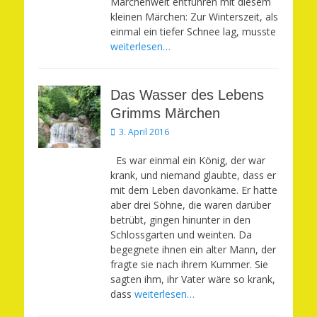
Märchenwelt entführen mit diesem
kleinen Märchen: Zur Winterszeit, als
einmal ein tiefer Schnee lag, musste
weiterlesen…
Das Wasser des Lebens
Grimms Märchen
Veröffentlicht
3. April 2016
am
Es war einmal ein König, der war
krank, und niemand glaubte, dass er
mit dem Leben davonkäme. Er hatte
aber drei Söhne, die waren darüber
betrübt, gingen hinunter in den
Schlossgarten und weinten. Da
begegnete ihnen ein alter Mann, der
fragte sie nach ihrem Kummer. Sie
sagten ihm, ihr Vater wäre so krank,
dass
weiterlesen…