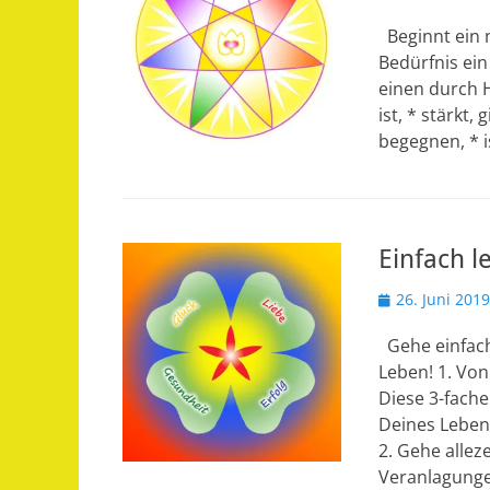
am
Beginnt ein n
Bedürfnis ein
einen durch H
ist, * stärkt
begegnen, * i
Einfach l
Veröffentlicht
26. Juni 2019
am
Gehe einfach
Leben! 1. Von
Diese 3-fach
Deines Lebens
2. Gehe allez
Veranlagung