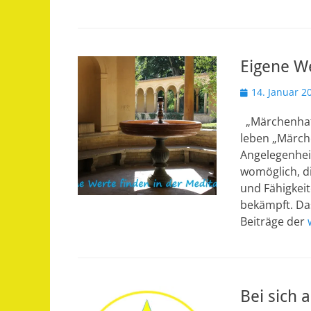
Eigene We
Veröffentlicht
14. Januar 2
am
„Märchenhaft
leben „Märche
Angelegenheit
womöglich, d
und Fähigkeit
bekämpft. Das
Beiträge der
Bei sich