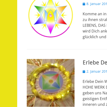
Veröffentlicht
8. Januar 20
am
Komme an in D
zu ihnen str
LEBENS, DAS E
wird Dich ank
glücklich und
Erlebe D
Veröffentlicht
2. Januar 20
am
Erlebe Dein 
HOHE WERK DE
geben uns Nah
geistigen Ent
inneren und ä