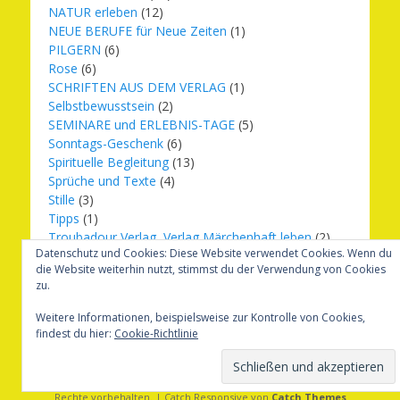
NATUR erleben
(12)
NEUE BERUFE für Neue Zeiten
(1)
PILGERN
(6)
Rose
(6)
SCHRIFTEN AUS DEM VERLAG
(1)
Selbstbewusstsein
(2)
SEMINARE und ERLEBNIS-TAGE
(5)
Sonntags-Geschenk
(6)
Spirituelle Begleitung
(13)
Sprüche und Texte
(4)
Stille
(3)
Tipps
(1)
Troubadour Verlag, Verlag Märchenhaft leben
(2)
Datenschutz und Cookies: Diese Website verwendet Cookies. Wenn du
Übungen
(1)
die Website weiterhin nutzt, stimmst du der Verwendung von Cookies
Urbilder
(20)
zu.
Verlag Märchenhaft leben
(8)
Weihnachten
(16)
Weitere Informationen, beispielsweise zur Kontrolle von Cookies,
findest du hier:
Cookie-Richtlinie
Copyright © 2026
Märchenhaft und erfüllt leben
. Alle
Rechte vorbehalten. | Catch Responsive von
Catch Themes