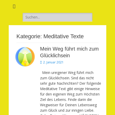
Verwirkliche Glück, Liebe, Erfolg und Gesundheit in Deinem Leben
Märchenhaft und
erfüllt leben
Suchen
nach:
Kategorie:
Meditative Texte
Mein Weg führt mich zum
Glücklichsein
Veröffentlicht
2. Januar 2021
am
Mein ureigener Weg führt mich
zum Glücklichsein. Sind das nicht
sehr gute Nachrichten? Der folgende
Meditative Text gibt einige Hinweise
für den eigenen Weg zum Höchsten
Ziel des Lebens. Finde darin die
Wegweiser für Deinen Lebensweg
zum Glück und zur innigen Liebe.