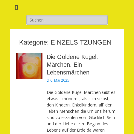
Verwirkliche Glück, Liebe, Erfolg und Gesundheit in Deinem Leben
Märchenhaft und
erfüllt leben
Suchen
nach:
Kategorie:
EINZELSITZUNGEN
Die Goldene Kugel.
Märchen. Ein
Lebensmärchen
Veröffentlicht
6. Mai 2025
am
Die Goldene Kugel Märchen Gibt es
etwas schöneres, als sich selbst,
den Kindern, Enkelkindern, all´ den
lieben Menschen die um uns herum
sind zu erzählen vom Glücklich Sein
und der Liebe die zu Beginn des
Lebens auf der Erde da waren!