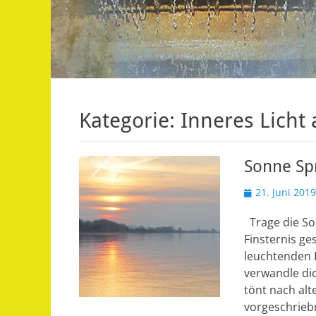
Kategorie:
Inneres Lich
Sonne Sp
Veröffentlicht
21. Juni 2019
am
Trage die Son
Finsternis ges
leuchtenden E
verwandle dic
tönt nach al
vorgeschrie