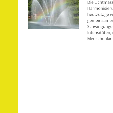
Die Lichtmas
Harmonisieru
heutzutage wi
gemeinsamen 
Schwingungen
Intensitäten,
Menschenki