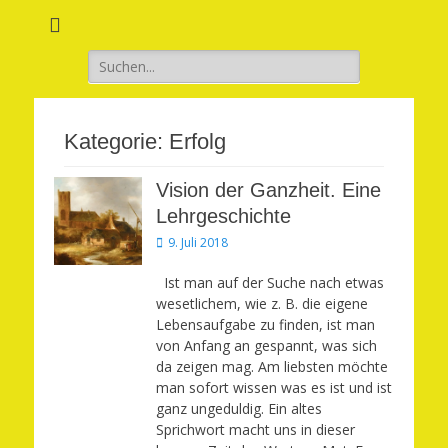
Verwirkliche Glück, Liebe, Erfolg und Gesundheit in Deinem Leben
Märchenhaft und
erfüllt leben
Suchen
nach:
Kategorie:
Erfolg
Vision der Ganzheit. Eine
Lehrgeschichte
Veröffentlicht
9. Juli 2018
am
Ist man auf der Suche nach etwas
wesetlichem, wie z. B. die eigene
Lebensaufgabe zu finden, ist man
von Anfang an gespannt, was sich
da zeigen mag. Am liebsten möchte
man sofort wissen was es ist und ist
ganz ungeduldig. Ein altes
Sprichwort macht uns in dieser