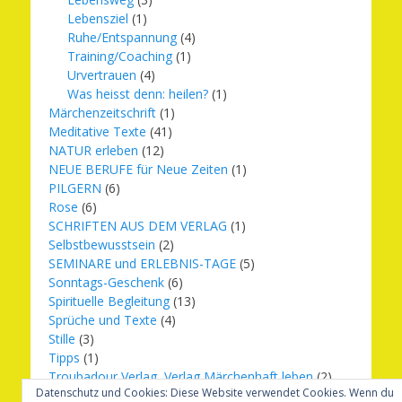
Lebensziel
(1)
Ruhe/Entspannung
(4)
Training/Coaching
(1)
Urvertrauen
(4)
Was heisst denn: heilen?
(1)
Märchenzeitschrift
(1)
Meditative Texte
(41)
NATUR erleben
(12)
NEUE BERUFE für Neue Zeiten
(1)
PILGERN
(6)
Rose
(6)
SCHRIFTEN AUS DEM VERLAG
(1)
Selbstbewusstsein
(2)
SEMINARE und ERLEBNIS-TAGE
(5)
Sonntags-Geschenk
(6)
Spirituelle Begleitung
(13)
Sprüche und Texte
(4)
Stille
(3)
Tipps
(1)
Troubadour Verlag, Verlag Märchenhaft leben
(2)
Datenschutz und Cookies: Diese Website verwendet Cookies. Wenn du
Übungen
(1)