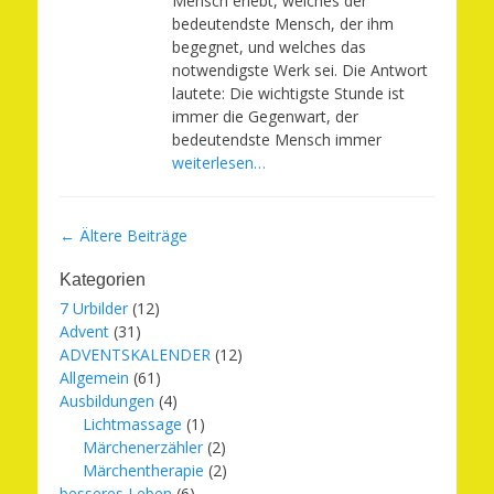
Mensch erlebt, welches der
bedeutendste Mensch, der ihm
begegnet, und welches das
notwendigste Werk sei. Die Antwort
lautete: Die wichtigste Stunde ist
immer die Gegenwart, der
bedeutendste Mensch immer
weiterlesen…
Beitragsnavigation
←
Ältere Beiträge
Kategorien
7 Urbilder
(12)
Advent
(31)
ADVENTSKALENDER
(12)
Allgemein
(61)
Ausbildungen
(4)
Lichtmassage
(1)
Märchenerzähler
(2)
Märchentherapie
(2)
besseres Leben
(6)