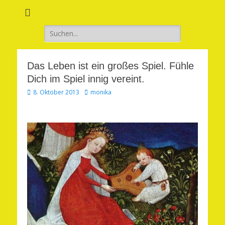
Verwirkliche Glück, Liebe, Erfolg und Gesundheit in Deinem Leben
Märchenhaft und
erfüllt leben
Suchen
nach:
Das Leben ist ein großes Spiel. Fühle
Dich im Spiel innig vereint.
Veröffentlicht
Autor
8. Oktober 2013
monika
am