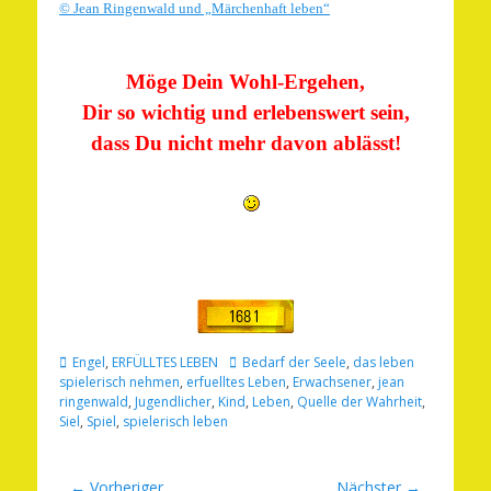
© Jean Ringenwald und „Märchenhaft leben“
Möge Dein Wohl-Ergehen,
Dir so wichtig und erlebenswert sein,
dass Du nicht mehr davon ablässt!
Kategorien
Schlagworte
Engel
,
ERFÜLLTES LEBEN
Bedarf der Seele
,
das leben
spielerisch nehmen
,
erfuelltes Leben
,
Erwachsener
,
jean
ringenwald
,
Jugendlicher
,
Kind
,
Leben
,
Quelle der Wahrheit
,
Siel
,
Spiel
,
spielerisch leben
Beitragsnavigation
← Vorheriger
Nächster →