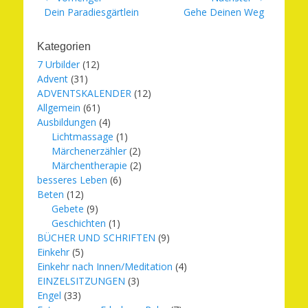
Vorheriger
Nächster
Dein Paradiesgärtlein
Gehe Deinen Weg
Beitrag:
Beitrag:
Kategorien
7 Urbilder
(12)
Advent
(31)
ADVENTSKALENDER
(12)
Allgemein
(61)
Ausbildungen
(4)
Lichtmassage
(1)
Märchenerzähler
(2)
Märchentherapie
(2)
besseres Leben
(6)
Beten
(12)
Gebete
(9)
Geschichten
(1)
BÜCHER UND SCHRIFTEN
(9)
Einkehr
(5)
Einkehr nach Innen/Meditation
(4)
EINZELSITZUNGEN
(3)
Engel
(33)