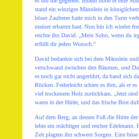
es ihn nie gegeben. Indem hörte er eine S
stand ein winziges Männlein in königlichem
böser Zauberer hatte mich in den Turm verb
meiner erbarmt hast. Nun bin ich wieder f
reichte ihn David. „Mein Sohn, wenn du irg
erfüllt dir jeden Wunsch.“
David bedankte sich bei dem Männlein und 
verschwand zwischen den Bäumen, und Davi
es noch gar nicht angerührt, da band sich 
Rücken. Federleicht schien es ihm, als er es
viel trockenem Holz zurückkam. „Jetzt sind w
warm in der Hütte, und das frische Brot duf
Auf dem Berg, an dessen Fuß die Hütte der W
lebte ein mächtiger und reicher Edelmann. Fr
Zeit plagten ihn schwere Sorgen. Eine böse