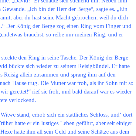
timme: „David!“ Er schaute sich suchend um: Neben ihm
 Gewande. „Ich bin der Herr der Berge“, sagte es. „Ein
annt, aber du hast seine Macht gebrochen, weil du dich
rei.“ Der König der Berge zog einen Ring vom Finger und
endetwas brauchst, so reibe nur meinen Ring, und er
steckte den Ring in seine Tasche. Der König der Berge
d bückte sich wieder zu seinem Reisigbündel. Er hatte
das Reisig allein zusammen und sprang ihm auf den
 nach Hause trug. Die Mutter war froh, als ihr Sohn mit so
ir gerettet!“ rief sie froh, und bald darauf war es wieder
tete verlockend.
itwe stand, erhob sich ein stattliches Schloss, und‘ dort
üher hatte er ein lustiges Leben geführt, aber seit einiger
 Hexe hatte ihm all sein Geld und seine Schätze aus dem