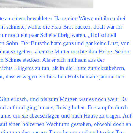
ütte an einem bewaldeten Hang eine Witwe mit ihren drei
ht schneite, wollte die Frau Brot backen, doch war ihr
r noch ein paar Scheite übrig waren. „Hol schnell
ten Sohn. Der Bursche hatte ganz und gar keine Lust, von
hinauszugehen, aber die Mutter machte ihm Beine. Schon
 im Schnee stecken. Als er sich mühsam aus der
nichts Eiligeres zu tun, als in die Hütte zurückzukehren,
n, dass er wegen ein bisschen Holz beinahe jämmerlich
e Glut erlosch, und bis zum Morgen war es noch weit. Da
and auf und ging hinaus, Reisig holen. Er stampfte durch
Bäume, um sie abzuschlagen und nach Hause zu tragen. Auf
ar auf einen hölzernen Wachturm gestoßen, obwohl doch an
Er ging um den ganzen Turm herum und suchte eine Tür,