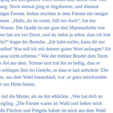
ang. Noch einmal ging er ringsherum, und diesmal
iges Fenster. Indem erschien in dem Fenster ein riesiger
sen. „Hallo, du da unten, hilf mir doch“, bat das
Wasser. Die Quelle ist nur gute drei Mannsschritte von
e fast um vor Durst, und du siehst ja selbst, dass ich hier
ür?“ fragte der Bursche. „Ich habe nichts, kann dir nur
 selbst! Was soll ich mit deinem guten Wort anfangen? Ich
use nicht erfrieren.“ Wie der mittlere Bruder dem Turm
n Ast aus dem. Schnee und traf ihn so heftig, dass er
schlugen ihm ins Gesicht, so dass er laut aufschrie. Ehe
n, aus dem Wald herausfand, war ‚er ganz zerschunden
er zur Hütte hinein.
ief die Mutter, als sie ihn erblickte. „Wer hat dich so
Jüngling. „Die Förster waren im Wald und ließen mich
 Mit Flüchen und Prügeln haben sie mich aus dem Wald