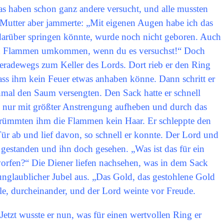
Das haben schon ganz andere versucht, und alle mussten
 Mutter aber jammerte: „Mit eigenen Augen habe ich das
 darüber springen könnte, wurde noch nicht geboren. Auch
n den Flammen umkommen, wenn du es versuchst!“ Doch
geradewegs zum Keller des Lords. Dort rieb er den Ring
ss ihm kein Feuer etwas anhaben könne. Dann schritt er
nmal den Saum versengten. Den Sack hatte er schnell
hn nur mit größter Anstrengung aufheben und durch das
krümmten ihm die Flammen kein Haar. Er schleppte den
ür ab und lief davon, so schnell er konnte. Der Lord und
 gestanden und ihn doch gesehen. „Was ist das für ein
worfen?“ Die Diener liefen nachsehen, was in dem Sack
unglaublicher Jubel aus. „Das Gold, das gestohlene Gold
lle, durcheinander, und der Lord weinte vor Freude.
etzt wusste er nun, was für einen wertvollen Ring er