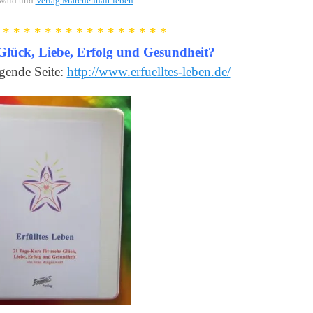
wald und
Verlag Märchenhaft leben
 * * * * * * * * * * * * * * * *
lück, Liebe, Erfolg und Gesundheit?
lgende Seite:
http://www.erfuelltes-leben.de/