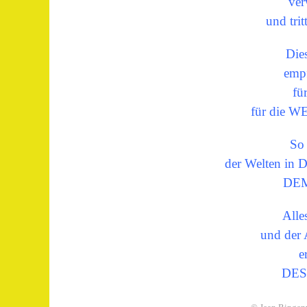
ver
und trit
Die
empf
fü
für die 
So 
der Welten in
DE
Alle
und der 
e
DES