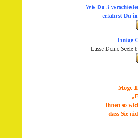
Wie Du 3 verschiede
erfährst Du i
Innige G
Lasse Deine Seele b
Möge Ih
„E
Ihnen so wic
dass Sie ni