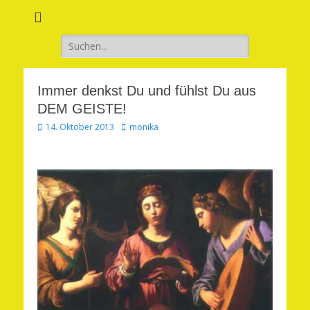
Verwirkliche Glück, Liebe, Erfolg und Gesundheit in Deinem Leben
Märchenhaft und
erfüllt leben
Suchen
nach:
Immer denkst Du und fühlst Du aus
DEM GEISTE!
Veröffentlicht
Autor
14. Oktober 2013
monika
am