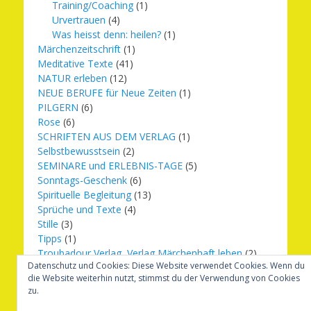
Training/Coaching
(1)
Urvertrauen
(4)
Was heisst denn: heilen?
(1)
Märchenzeitschrift
(1)
Meditative Texte
(41)
NATUR erleben
(12)
NEUE BERUFE für Neue Zeiten
(1)
PILGERN
(6)
Rose
(6)
SCHRIFTEN AUS DEM VERLAG
(1)
Selbstbewusstsein
(2)
SEMINARE und ERLEBNIS-TAGE
(5)
Sonntags-Geschenk
(6)
Spirituelle Begleitung
(13)
Sprüche und Texte
(4)
Stille
(3)
Tipps
(1)
Troubadour Verlag, Verlag Märchenhaft leben
(2)
Datenschutz und Cookies: Diese Website verwendet Cookies. Wenn du
Übungen
(1)
die Website weiterhin nutzt, stimmst du der Verwendung von Cookies
Urbilder
(20)
zu.
Verlag Märchenhaft leben
(8)