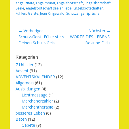
engel zitate
,
Engelmonat
,
Engelsbotschaft
,
Engelsbotschaft
Seele
,
engelsbotschaft seelenliebe
,
Engelsbotschaften
,
Fühlen
,
Geiste
,
Jean Ringewald
,
Schutzengel Sprüche
Beitragsnavigation
← Vorheriger
Nächster →
Vorheriger
Nächster
Schutz-Geist. Fühle stets
WORTE DES LEBENS.
Beitrag:
Beitrag:
Deinen Schutz-Geist.
Besinne Dich.
Kategorien
7 Urbilder
(12)
Advent
(31)
ADVENTSKALENDER
(12)
Allgemein
(61)
Ausbildungen
(4)
Lichtmassage
(1)
Märchenerzähler
(2)
Märchentherapie
(2)
besseres Leben
(6)
Beten
(12)
Gebete
(9)