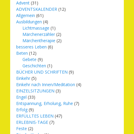
Advent
(31)
ADVENTSKALENDER
(12)
Allgemein
(61)
Ausbildungen
(4)
Lichtmassage
(1)
Märchenerzähler
(2)
Märchentherapie
(2)
besseres Leben
(6)
Beten
(12)
Gebete
(9)
Geschichten
(1)
BÜCHER UND SCHRIFTEN
(9)
Einkehr
(5)
Einkehr nach Innen/Meditation
(4)
EINZELSITZUNGEN
(3)
Engel
(33)
Entspannung, Erholung, Ruhe
(7)
Erfolg
(9)
ERFÜLLTES LEBEN
(47)
ERLEBNIS-TAGE
(7)
Feste
(2)