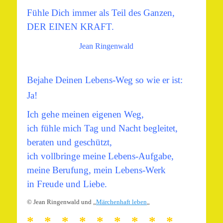
Fühle Dich immer als Teil des Ganzen,
DER EINEN KRAFT.
Jean Ringenwald
Bejahe Deinen Lebens-Weg so wie er ist:
Ja!
Ich gehe meinen eigenen Weg,
ich fühle mich Tag und Nacht begleitet,
beraten und geschützt,
ich vollbringe meine Lebens-Aufgabe,
meine Berufung, mein Lebens-Werk
in Freude und Liebe.
© Jean Ringenwald und „
Märchenhaft leben
„
* * * * * * * * *