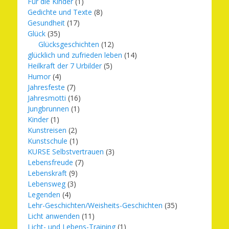
Für die Kinder
(1)
Gedichte und Texte
(8)
Gesundheit
(17)
Glück
(35)
Glücksgeschichten
(12)
glücklich und zufrieden leben
(14)
Heilkraft der 7 Urbilder
(5)
Humor
(4)
Jahresfeste
(7)
Jahresmotti
(16)
Jungbrunnen
(1)
Kinder
(1)
Kunstreisen
(2)
Kunstschule
(1)
KURSE Selbstvertrauen
(3)
Lebensfreude
(7)
Lebenskraft
(9)
Lebensweg
(3)
Legenden
(4)
Lehr-Geschichten/Weisheits-Geschichten
(35)
Licht anwenden
(11)
Licht- und Lebens-Training
(1)