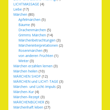
LICHTMASSAGE
(4)
Liebe
(17)
Märchen
(80)
Apfelmärchen
(5)
Bäume
(9)
Drachenmärchen
(5)
Grimms Märchen
(14)
Märchenbetrachtungen
(3)
Märcheninterpretationen
(2)
Rosenmärchen
(9)
von anderen Früchten
(1)
Winter
(3)
Märchen erzählen lernen
(3)
Märchen heilen
(10)
MÄRCHEN SHOP
(12)
MÄRCHEN und LICHT-TAGE
(3)
Märchen- und Licht-Impuls
(2)
Märchen-Kur
(4)
Märchen-Rezept
(3)
MÄRCHENBÜCHER
(5)
Märchenhaft leben
(27)