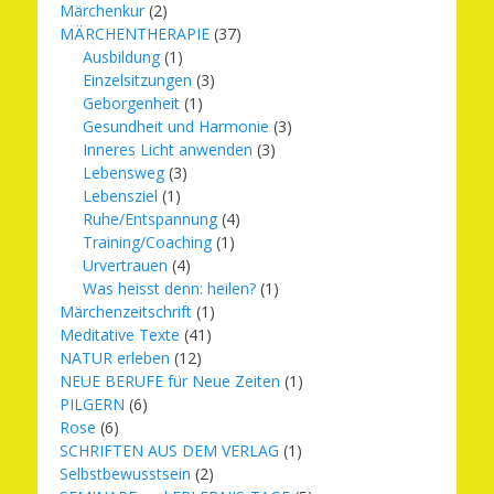
Märchenkur
(2)
MÄRCHENTHERAPIE
(37)
Ausbildung
(1)
Einzelsitzungen
(3)
Geborgenheit
(1)
Gesundheit und Harmonie
(3)
Inneres Licht anwenden
(3)
Lebensweg
(3)
Lebensziel
(1)
Ruhe/Entspannung
(4)
Training/Coaching
(1)
Urvertrauen
(4)
Was heisst denn: heilen?
(1)
Märchenzeitschrift
(1)
Meditative Texte
(41)
NATUR erleben
(12)
NEUE BERUFE für Neue Zeiten
(1)
PILGERN
(6)
Rose
(6)
SCHRIFTEN AUS DEM VERLAG
(1)
Selbstbewusstsein
(2)