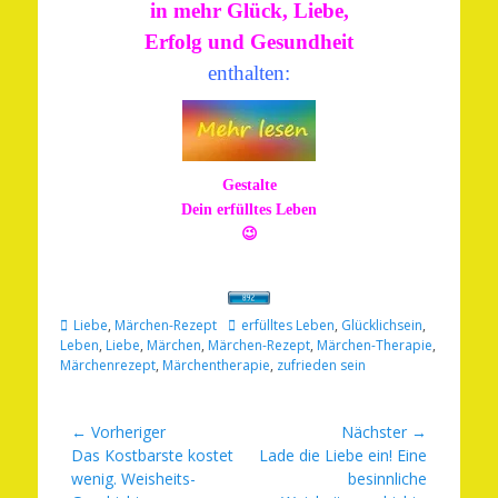
in mehr Glück, Liebe,
Erfolg und Gesundheit
enthalten:
Gestalte
Dein erfülltes Leben
😉
Kategorien
Schlagworte
Liebe
,
Märchen-Rezept
erfülltes Leben
,
Glücklichsein
,
Leben
,
Liebe
,
Märchen
,
Märchen-Rezept
,
Märchen-Therapie
,
Märchenrezept
,
Märchentherapie
,
zufrieden sein
Beitragsnavigation
← Vorheriger
Nächster →
Vorheriger
Nächster
Das Kostbarste kostet
Lade die Liebe ein! Eine
Beitrag:
Beitrag:
wenig. Weisheits-
besinnliche