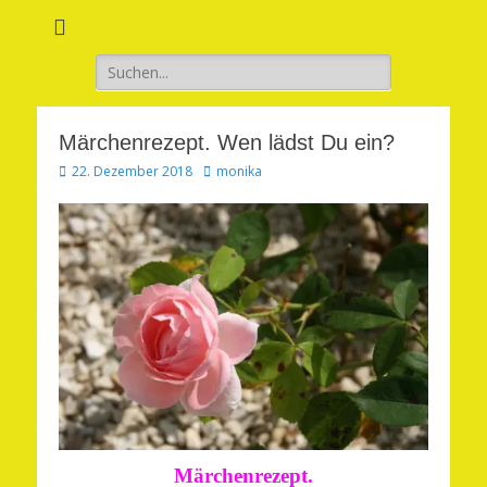
Verwirkliche Glück, Liebe, Erfolg und Gesundheit in Deinem Leben
Märchenhaft und
erfüllt leben
Suchen
nach:
Märchenrezept. Wen lädst Du ein?
Veröffentlicht
Autor
22. Dezember 2018
monika
am
Märchenrezept.