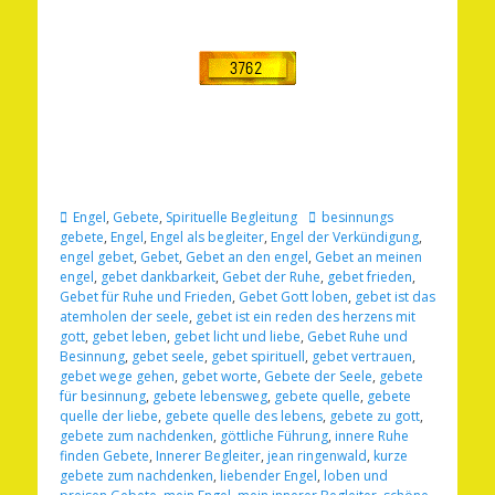
Kategorien
Schlagworte
Engel
,
Gebete
,
Spirituelle Begleitung
besinnungs
gebete
,
Engel
,
Engel als begleiter
,
Engel der Verkündigung
,
engel gebet
,
Gebet
,
Gebet an den engel
,
Gebet an meinen
engel
,
gebet dankbarkeit
,
Gebet der Ruhe
,
gebet frieden
,
Gebet für Ruhe und Frieden
,
Gebet Gott loben
,
gebet ist das
atemholen der seele
,
gebet ist ein reden des herzens mit
gott
,
gebet leben
,
gebet licht und liebe
,
Gebet Ruhe und
Besinnung
,
gebet seele
,
gebet spirituell
,
gebet vertrauen
,
gebet wege gehen
,
gebet worte
,
Gebete der Seele
,
gebete
für besinnung
,
gebete lebensweg
,
gebete quelle
,
gebete
quelle der liebe
,
gebete quelle des lebens
,
gebete zu gott
,
gebete zum nachdenken
,
göttliche Führung
,
innere Ruhe
finden Gebete
,
Innerer Begleiter
,
jean ringenwald
,
kurze
gebete zum nachdenken
,
liebender Engel
,
loben und