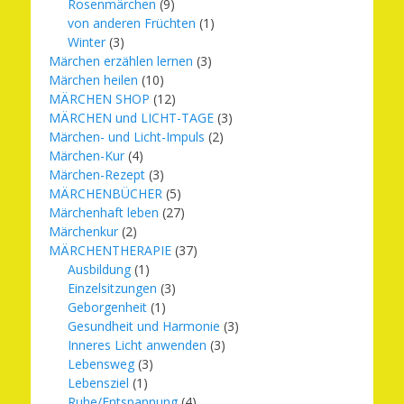
Rosenmärchen
(9)
von anderen Früchten
(1)
Winter
(3)
Märchen erzählen lernen
(3)
Märchen heilen
(10)
MÄRCHEN SHOP
(12)
MÄRCHEN und LICHT-TAGE
(3)
Märchen- und Licht-Impuls
(2)
Märchen-Kur
(4)
Märchen-Rezept
(3)
MÄRCHENBÜCHER
(5)
Märchenhaft leben
(27)
Märchenkur
(2)
MÄRCHENTHERAPIE
(37)
Ausbildung
(1)
Einzelsitzungen
(3)
Geborgenheit
(1)
Gesundheit und Harmonie
(3)
Inneres Licht anwenden
(3)
Lebensweg
(3)
Lebensziel
(1)
Ruhe/Entspannung
(4)