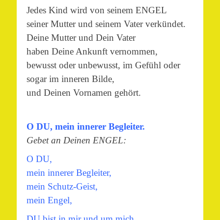
Jedes Kind wird von seinem ENGEL
seiner Mutter und seinem Vater verkündet.
Deine Mutter und Dein Vater
haben Deine Ankunft vernommen,
bewusst oder unbewusst, im Gefühl oder
sogar im inneren Bilde,
und Deinen Vornamen gehört.
O DU, mein innerer Begleiter.
Gebet an Deinen ENGEL:
O DU,
mein innerer Begleiter,
mein Schutz-Geist,
mein Engel,
DU bist in mir und um mich,