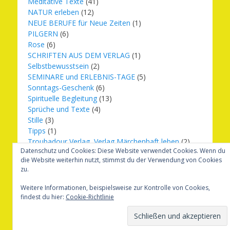
Meditative Texte
(41)
NATUR erleben
(12)
NEUE BERUFE für Neue Zeiten
(1)
PILGERN
(6)
Rose
(6)
SCHRIFTEN AUS DEM VERLAG
(1)
Selbstbewusstsein
(2)
SEMINARE und ERLEBNIS-TAGE
(5)
Sonntags-Geschenk
(6)
Spirituelle Begleitung
(13)
Sprüche und Texte
(4)
Stille
(3)
Tipps
(1)
Troubadour Verlag, Verlag Märchenhaft leben
(2)
Datenschutz und Cookies: Diese Website verwendet Cookies. Wenn du
Übungen
(1)
die Website weiterhin nutzt, stimmst du der Verwendung von Cookies
Urbilder
(20)
zu.
Verlag Märchenhaft leben
(8)
Weihnachten
(16)
Weitere Informationen, beispielsweise zur Kontrolle von Cookies,
findest du hier:
Cookie-Richtlinie
Copyright © 2026
Märchenhaft und erfüllt leben
. Alle