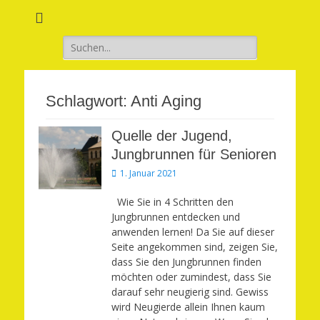
Verwirkliche Glück, Liebe, Erfolg und Gesundheit in Deinem Leben
Märchenhaft und
erfüllt leben
Suchen
nach:
Schlagwort:
Anti Aging
Quelle der Jugend,
Jungbrunnen für Senioren
Veröffentlicht
1. Januar 2021
am
Wie Sie in 4 Schritten den
Jungbrunnen entdecken und
anwenden lernen! Da Sie auf dieser
Seite angekommen sind, zeigen Sie,
dass Sie den Jungbrunnen finden
möchten oder zumindest, dass Sie
darauf sehr neugierig sind. Gewiss
wird Neugierde allein Ihnen kaum