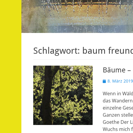
Schlagwort:
baum freun
Bäume – G
Veröffentlicht
8. März 2019
am
Wenn in Wäld
das Wandern,
einzelne Gese
Ganzen stelle
Goethe Der L
Wuchs mich f