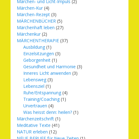
Märchen- und Licht-Impuls
(2)
Märchen-Kur
(4)
Märchen-Rezept
(3)
MÄRCHENBÜCHER
(5)
Märchenhaft leben
(27)
Märchenkur
(2)
MÄRCHENTHERAPIE
(37)
Ausbildung
(1)
Einzelsitzungen
(3)
Geborgenheit
(1)
Gesundheit und Harmonie
(3)
Inneres Licht anwenden
(3)
Lebensweg
(3)
Lebensziel
(1)
Ruhe/Entspannung
(4)
Training/Coaching
(1)
Urvertrauen
(4)
Was heisst denn: heilen?
(1)
Märchenzeitschrift
(1)
Meditative Texte
(41)
NATUR erleben
(12)
NEUE BERUFE für Neue Zeiten
(1)