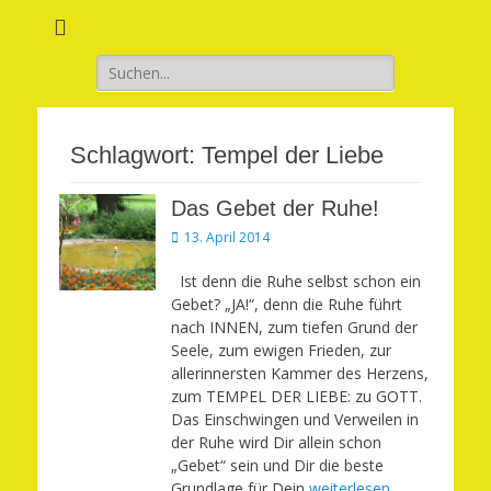
Verwirkliche Glück, Liebe, Erfolg und Gesundheit in Deinem Leben
Märchenhaft und
erfüllt leben
Suchen
nach:
Schlagwort:
Tempel der Liebe
Das Gebet der Ruhe!
Veröffentlicht
13. April 2014
am
Ist denn die Ruhe selbst schon ein
Gebet? „JA!“, denn die Ruhe führt
nach INNEN, zum tiefen Grund der
Seele, zum ewigen Frieden, zur
allerinnersten Kammer des Herzens,
zum TEMPEL DER LIEBE: zu GOTT.
Das Einschwingen und Verweilen in
der Ruhe wird Dir allein schon
„Gebet“ sein und Dir die beste
Grundlage für Dein
weiterlesen…