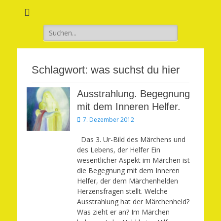
Verwirkliche Glück, Liebe, Erfolg und Gesundheit in Deinem Leben
Märchenhaft und
erfüllt leben
Suchen
nach:
Schlagwort:
was suchst du hier
Ausstrahlung. Begegnung
mit dem Inneren Helfer.
Veröffentlicht
7. Dezember 2012
am
Das 3. Ur-Bild des Märchens und
des Lebens, der Helfer Ein
wesentlicher Aspekt im Märchen ist
die Begegnung mit dem Inneren
Helfer, der dem Märchenhelden
Herzensfragen stellt. Welche
Ausstrahlung hat der Märchenheld?
Was zieht er an? Im Märchen