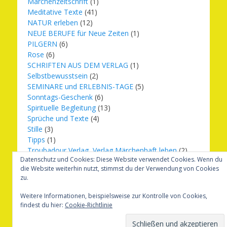
Märchenzeitschrift
(1)
Meditative Texte
(41)
NATUR erleben
(12)
NEUE BERUFE für Neue Zeiten
(1)
PILGERN
(6)
Rose
(6)
SCHRIFTEN AUS DEM VERLAG
(1)
Selbstbewusstsein
(2)
SEMINARE und ERLEBNIS-TAGE
(5)
Sonntags-Geschenk
(6)
Spirituelle Begleitung
(13)
Sprüche und Texte
(4)
Stille
(3)
Tipps
(1)
Troubadour Verlag, Verlag Märchenhaft leben
(2)
Datenschutz und Cookies: Diese Website verwendet Cookies. Wenn du
Übungen
(1)
die Website weiterhin nutzt, stimmst du der Verwendung von Cookies
Urbilder
(20)
zu.
Verlag Märchenhaft leben
(8)
Weihnachten
(16)
Weitere Informationen, beispielsweise zur Kontrolle von Cookies,
findest du hier:
Cookie-Richtlinie