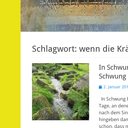
Schlagwort:
wenn die Krä
In Schwu
Schwung
Veröffentlicht
2. Januar 20
am
In Schwung k
Tage, an dene
nach dem Sin
hingeben dami
schon, dass 