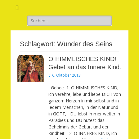
Verwirkliche Glück, Liebe, Erfolg und Gesundheit in Deinem Leben
Märchenhaft und
erfüllt leben
Suchen
nach:
Schlagwort:
Wunder des Seins
O HIMMLISCHES KIND!
Gebet an das Innere Kind.
Veröffentlicht
6. Oktober 2013
am
Gebet: 1. O HIMMLISCHES KIND,
ich verehre, lebe und liebe DICH von
ganzem Herzen in mir selbst und in
jedem Menschen, in der Natur und
in GOTT, DU lebst immer weiter im
Paradies und DU hütest das
Geheimnis der Geburt und der
Kindheit. 2. O INNERES KIND, ich