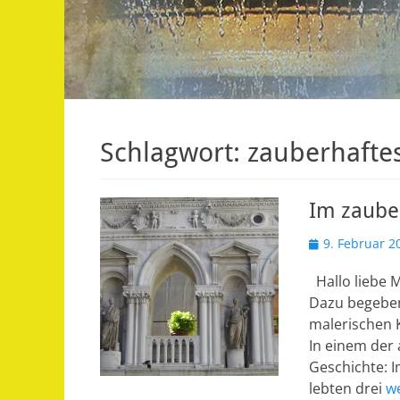
Schlagwort:
zauberhafte
Im zaube
Veröffentlicht
9. Februar 2
am
Hallo liebe M
Dazu begeben
malerischen 
In einem der 
Geschichte: I
lebten drei
w