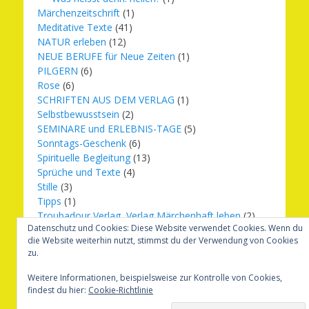
Märchenzeitschrift
(1)
Meditative Texte
(41)
NATUR erleben
(12)
NEUE BERUFE für Neue Zeiten
(1)
PILGERN
(6)
Rose
(6)
SCHRIFTEN AUS DEM VERLAG
(1)
Selbstbewusstsein
(2)
SEMINARE und ERLEBNIS-TAGE
(5)
Sonntags-Geschenk
(6)
Spirituelle Begleitung
(13)
Sprüche und Texte
(4)
Stille
(3)
Tipps
(1)
Troubadour Verlag, Verlag Märchenhaft leben
(2)
Datenschutz und Cookies: Diese Website verwendet Cookies. Wenn du
Übungen
(1)
die Website weiterhin nutzt, stimmst du der Verwendung von Cookies
Urbilder
(20)
zu.
Verlag Märchenhaft leben
(8)
Weihnachten
(16)
Weitere Informationen, beispielsweise zur Kontrolle von Cookies,
findest du hier:
Cookie-Richtlinie