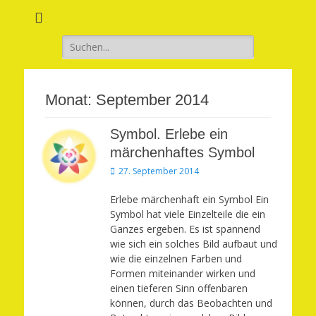
Verwirkliche Glück, Liebe, Erfolg und Gesundheit in Deinem Leben
Märchenhaft und
erfüllt leben
Suchen
nach:
Monat:
September 2014
Symbol. Erlebe ein
märchenhaftes Symbol
Veröffentlicht
27. September 2014
am
Erlebe märchenhaft ein Symbol Ein
Symbol hat viele Einzelteile die ein
Ganzes ergeben. Es ist spannend
wie sich ein solches Bild aufbaut und
wie die einzelnen Farben und
Formen miteinander wirken und
einen tieferen Sinn offenbaren
können, durch das Beobachten und