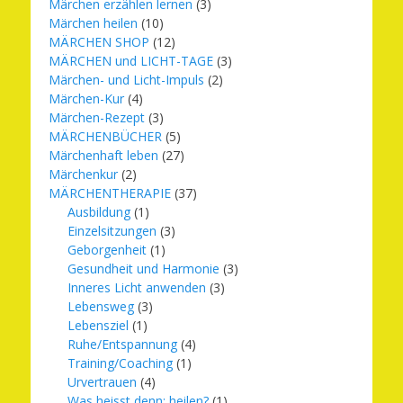
Märchen erzählen lernen
(3)
Märchen heilen
(10)
MÄRCHEN SHOP
(12)
MÄRCHEN und LICHT-TAGE
(3)
Märchen- und Licht-Impuls
(2)
Märchen-Kur
(4)
Märchen-Rezept
(3)
MÄRCHENBÜCHER
(5)
Märchenhaft leben
(27)
Märchenkur
(2)
MÄRCHENTHERAPIE
(37)
Ausbildung
(1)
Einzelsitzungen
(3)
Geborgenheit
(1)
Gesundheit und Harmonie
(3)
Inneres Licht anwenden
(3)
Lebensweg
(3)
Lebensziel
(1)
Ruhe/Entspannung
(4)
Training/Coaching
(1)
Urvertrauen
(4)
Was heisst denn: heilen?
(1)