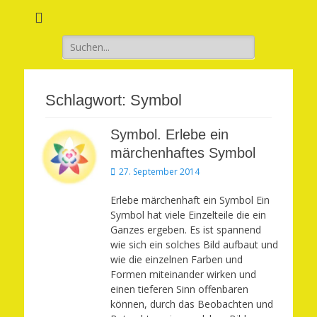
Verwirkliche Glück, Liebe, Erfolg und Gesundheit in Deinem Leben
Märchenhaft und
erfüllt leben
Suchen
nach:
Schlagwort:
Symbol
Symbol. Erlebe ein
märchenhaftes Symbol
Veröffentlicht
27. September 2014
am
Erlebe märchenhaft ein Symbol Ein
Symbol hat viele Einzelteile die ein
Ganzes ergeben. Es ist spannend
wie sich ein solches Bild aufbaut und
wie die einzelnen Farben und
Formen miteinander wirken und
einen tieferen Sinn offenbaren
können, durch das Beobachten und