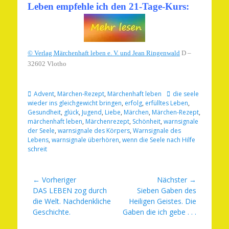
Leben empfehle ich den 21-Tage-Kurs:
© Verlag Märchenhaft leben e. V. und Jean Ringenwald
D –
32602 Vlotho
Kategorien
Schlagworte
Advent
,
Märchen-Rezept
,
Märchenhaft leben
die seele
wieder ins gleichgewicht bringen
,
erfolg
,
erfülltes Leben
,
Gesundheit
,
glück
,
Jugend
,
Liebe
,
Märchen
,
Märchen-Rezept
,
märchenhaft leben
,
Märchenrezept
,
Schönheit
,
warnsignale
der Seele
,
warnsignale des Körpers
,
Warnsignale des
Lebens
,
warnsignale überhören
,
wenn die Seele nach Hilfe
schreit
Beitragsnavigation
← Vorheriger
Nächster →
Vorheriger
Nächster
DAS LEBEN zog durch
Sieben Gaben des
Beitrag:
Beitrag:
die Welt. Nachdenkliche
Heiligen Geistes. Die
Geschichte.
Gaben die ich gebe . . .