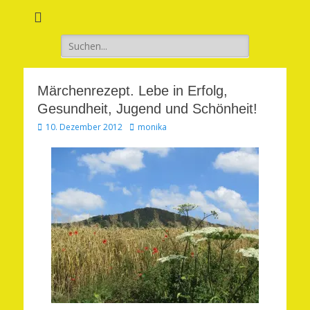
Verwirkliche Glück, Liebe, Erfolg und Gesundheit in Deinem Leben
Märchenhaft und
erfüllt leben
Suchen
nach:
Märchenrezept. Lebe in Erfolg,
Gesundheit, Jugend und Schönheit!
Veröffentlicht
Autor
10. Dezember 2012
monika
am