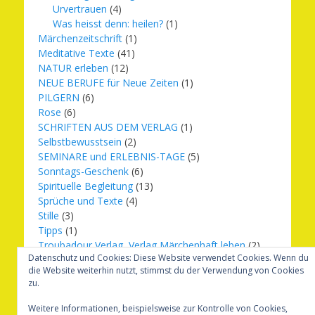
Urvertrauen
(4)
Was heisst denn: heilen?
(1)
Märchenzeitschrift
(1)
Meditative Texte
(41)
NATUR erleben
(12)
NEUE BERUFE für Neue Zeiten
(1)
PILGERN
(6)
Rose
(6)
SCHRIFTEN AUS DEM VERLAG
(1)
Selbstbewusstsein
(2)
SEMINARE und ERLEBNIS-TAGE
(5)
Sonntags-Geschenk
(6)
Spirituelle Begleitung
(13)
Sprüche und Texte
(4)
Stille
(3)
Tipps
(1)
Troubadour Verlag, Verlag Märchenhaft leben
(2)
Datenschutz und Cookies: Diese Website verwendet Cookies. Wenn du
Übungen
(1)
die Website weiterhin nutzt, stimmst du der Verwendung von Cookies
Urbilder
(20)
zu.
Verlag Märchenhaft leben
(8)
Weihnachten
(16)
Weitere Informationen, beispielsweise zur Kontrolle von Cookies,