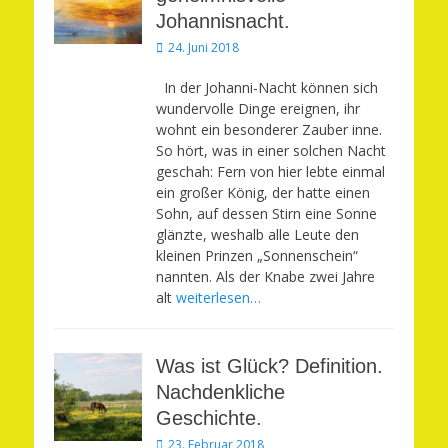
Johannisnacht.
Veröffentlicht
24. Juni 2018
am
In der Johanni-Nacht können sich
wundervolle Dinge ereignen, ihr
wohnt ein besonderer Zauber inne.
So hört, was in einer solchen Nacht
geschah: Fern von hier lebte einmal
ein großer König, der hatte einen
Sohn, auf dessen Stirn eine Sonne
glänzte, weshalb alle Leute den
kleinen Prinzen „Sonnenschein“
nannten. Als der Knabe zwei Jahre
alt
weiterlesen…
Was ist Glück? Definition.
Nachdenkliche
Geschichte.
Veröffentlicht
23. Februar 2018