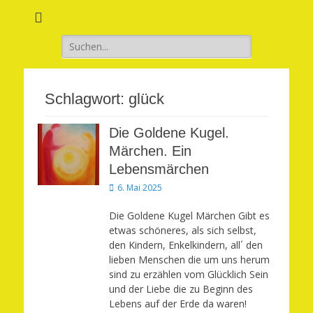
Verwirkliche Glück, Liebe, Erfolg und Gesundheit in Deinem Leben
Märchenhaft und
erfüllt leben
Suchen
nach:
Schlagwort:
glück
Die Goldene Kugel.
Märchen. Ein
Lebensmärchen
Veröffentlicht
6. Mai 2025
am
Die Goldene Kugel Märchen Gibt es
etwas schöneres, als sich selbst,
den Kindern, Enkelkindern, all´ den
lieben Menschen die um uns herum
sind zu erzählen vom Glücklich Sein
und der Liebe die zu Beginn des
Lebens auf der Erde da waren!