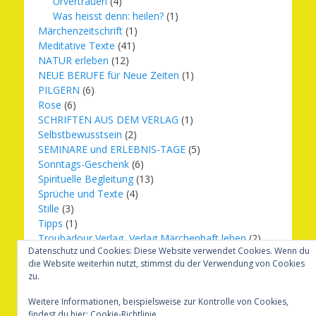
Urvertrauen
(4)
Was heisst denn: heilen?
(1)
Märchenzeitschrift
(1)
Meditative Texte
(41)
NATUR erleben
(12)
NEUE BERUFE für Neue Zeiten
(1)
PILGERN
(6)
Rose
(6)
SCHRIFTEN AUS DEM VERLAG
(1)
Selbstbewusstsein
(2)
SEMINARE und ERLEBNIS-TAGE
(5)
Sonntags-Geschenk
(6)
Spirituelle Begleitung
(13)
Sprüche und Texte
(4)
Stille
(3)
Tipps
(1)
Troubadour Verlag, Verlag Märchenhaft leben
(2)
Datenschutz und Cookies: Diese Website verwendet Cookies. Wenn du
Übungen
(1)
die Website weiterhin nutzt, stimmst du der Verwendung von Cookies
Urbilder
(20)
zu.
Verlag Märchenhaft leben
(8)
Weihnachten
(16)
Weitere Informationen, beispielsweise zur Kontrolle von Cookies,
findest du hier:
Cookie-Richtlinie