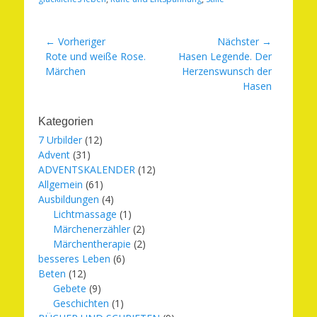
Beitragsnavigation
← Vorheriger
Nächster →
Vorheriger
Nächster
Rote und weiße Rose.
Hasen Legende. Der
Beitrag:
Beitrag:
Märchen
Herzenswunsch der
Hasen
Kategorien
7 Urbilder
(12)
Advent
(31)
ADVENTSKALENDER
(12)
Allgemein
(61)
Ausbildungen
(4)
Lichtmassage
(1)
Märchenerzähler
(2)
Märchentherapie
(2)
besseres Leben
(6)
Beten
(12)
Gebete
(9)
Geschichten
(1)