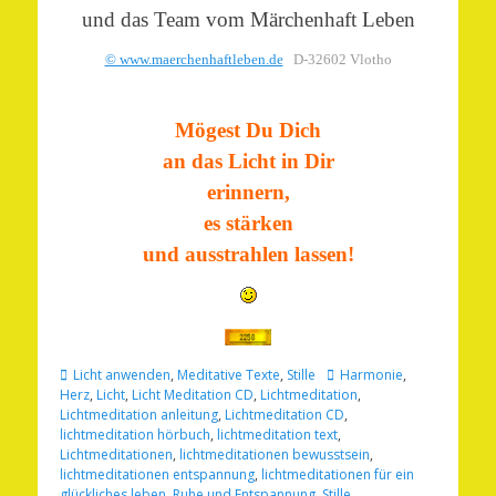
und das Team vom Märchenhaft Leben
© www.maerchenhaftleben.de
D-32602 Vlotho
Mögest Du Dich
an das Licht in Dir
erinnern,
es stärken
und ausstrahlen lassen!
Kategorien
Schlagworte
Licht anwenden
,
Meditative Texte
,
Stille
Harmonie
,
Herz
,
Licht
,
Licht Meditation CD
,
Lichtmeditation
,
Lichtmeditation anleitung
,
Lichtmeditation CD
,
lichtmeditation hörbuch
,
lichtmeditation text
,
Lichtmeditationen
,
lichtmeditationen bewusstsein
,
lichtmeditationen entspannung
,
lichtmeditationen für ein
glückliches leben
,
Ruhe und Entspannung
,
Stille