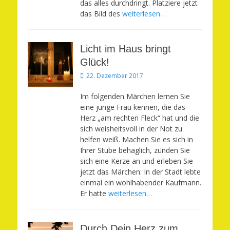
das alles durchdringt. Platziere jetzt
das Bild des
weiterlesen…
Licht im Haus bringt
Glück!
Veröffentlicht
22. Dezember 2017
am
Im folgenden Märchen lernen Sie
eine junge Frau kennen, die das
Herz „am rechten Fleck“ hat und die
sich weisheitsvoll in der Not zu
helfen weiß. Machen Sie es sich in
Ihrer Stube behaglich, zünden Sie
sich eine Kerze an und erleben Sie
jetzt das Märchen: In der Stadt lebte
einmal ein wohlhabender Kaufmann.
Er hatte
weiterlesen…
Durch Dein Herz zum