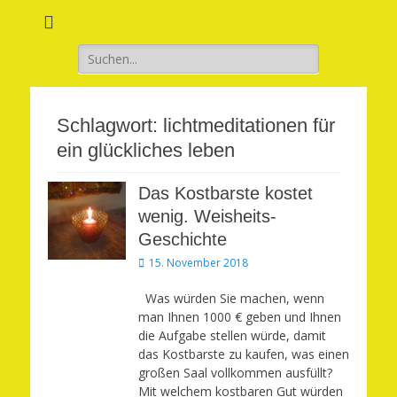
Verwirkliche Glück, Liebe, Erfolg und Gesundheit in Deinem Leben
Märchenhaft und
erfüllt leben
Suchen
nach:
Schlagwort:
lichtmeditationen für
ein glückliches leben
Das Kostbarste kostet
wenig. Weisheits-
Geschichte
Veröffentlicht
15. November 2018
am
Was würden Sie machen, wenn
man Ihnen 1000 € geben und Ihnen
die Aufgabe stellen würde, damit
das Kostbarste zu kaufen, was einen
großen Saal vollkommen ausfüllt?
Mit welchem kostbaren Gut würden