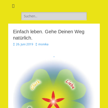
Verwirkliche Glück, Liebe, Erfolg und Gesundheit in Deinem Leben
Märchenhaft und
erfüllt leben
Suchen
nach:
Einfach leben. Gehe Deinen Weg
natürlich.
Veröffentlicht
Autor
26. Juni 2019
monika
am