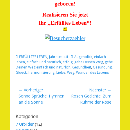
geboren!
Realisieren Sie jetzt
Ihr „Erfülltes Leben“!
Kategorien
Schlagworte
ERFÜLLTES LEBEN
,
Jahresmotti
Augenblick
,
einfach
leben
,
einfach und natürlich
,
erfolg
,
gehe Deinen Weg
,
gehe
Deinen Weg einfach und natürlich
,
Gesundheit
,
Gesundung
,
Glueck
,
harmonisierung
,
Liebe
,
Weg
,
Wunder des Lebens
Beitragsnavigation
← Vorheriger
Nächster →
Vorheriger
Nächster
Sonne Sprüche. Hymnen
Rosen Gedichte. Zum
Beitrag:
Beitrag:
an die Sonne
Ruhme der Rose
Kategorien
7 Urbilder
(12)