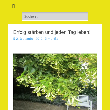
Verwirkliche Glück, Liebe, Erfolg und Gesundheit in Deinem Leben
Märchenhaft und
erfüllt leben
Suchen
nach:
Erfolg stärken und jeden Tag leben!
Veröffentlicht
Autor
2. September 2012
monika
am