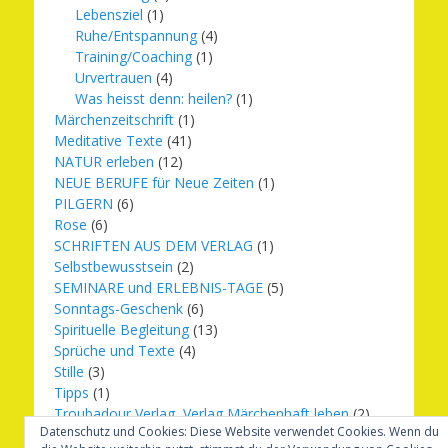
Lebensziel
(1)
Ruhe/Entspannung
(4)
Training/Coaching
(1)
Urvertrauen
(4)
Was heisst denn: heilen?
(1)
Märchenzeitschrift
(1)
Meditative Texte
(41)
NATUR erleben
(12)
NEUE BERUFE für Neue Zeiten
(1)
PILGERN
(6)
Rose
(6)
SCHRIFTEN AUS DEM VERLAG
(1)
Selbstbewusstsein
(2)
SEMINARE und ERLEBNIS-TAGE
(5)
Sonntags-Geschenk
(6)
Spirituelle Begleitung
(13)
Sprüche und Texte
(4)
Stille
(3)
Tipps
(1)
Troubadour Verlag, Verlag Märchenhaft leben
(2)
Datenschutz und Cookies: Diese Website verwendet Cookies. Wenn du
Übungen
(1)