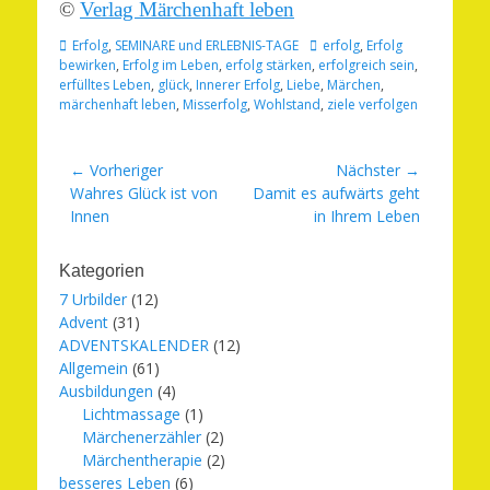
©
Verlag Märchenhaft leben
Kategorien
Schlagworte
Erfolg
,
SEMINARE und ERLEBNIS-TAGE
erfolg
,
Erfolg
bewirken
,
Erfolg im Leben
,
erfolg stärken
,
erfolgreich sein
,
erfülltes Leben
,
glück
,
Innerer Erfolg
,
Liebe
,
Märchen
,
märchenhaft leben
,
Misserfolg
,
Wohlstand
,
ziele verfolgen
Beitragsnavigation
← Vorheriger
Nächster →
Vorheriger
Nächster
Wahres Glück ist von
Damit es aufwärts geht
Beitrag:
Beitrag:
Innen
in Ihrem Leben
Kategorien
7 Urbilder
(12)
Advent
(31)
ADVENTSKALENDER
(12)
Allgemein
(61)
Ausbildungen
(4)
Lichtmassage
(1)
Märchenerzähler
(2)
Märchentherapie
(2)
besseres Leben
(6)