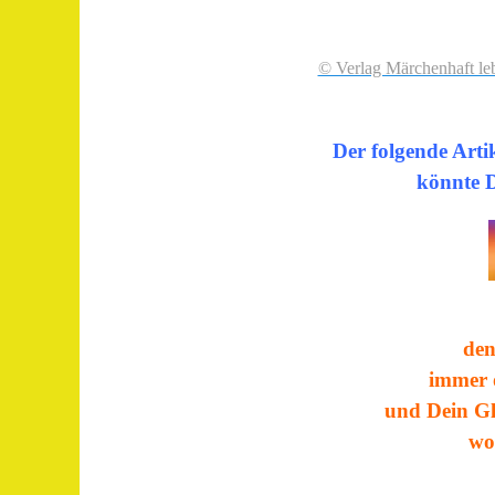
© Verlag Märchenhaft l
Der folgende Arti
könnte D
de
immer ö
und Dein Gl
wo