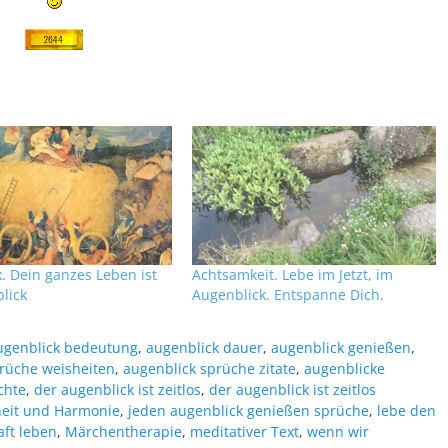
. Dein ganzes Leben ist
Achtsamkeit. Lebe im Jetzt, im
lick
Augenblick. Entspanne Dich.
ugenblick bedeutung
,
augenblick dauer
,
augenblick genießen
,
rüche weisheiten
,
augenblick sprüche zitate
,
augenblicke
chte
,
der augenblick ist zeitlos
,
der augenblick ist zeitlos
eit und Harmonie
,
jeden augenblick genießen sprüche
,
lebe den
ft leben
,
Märchentherapie
,
meditativer Text
,
wenn wir