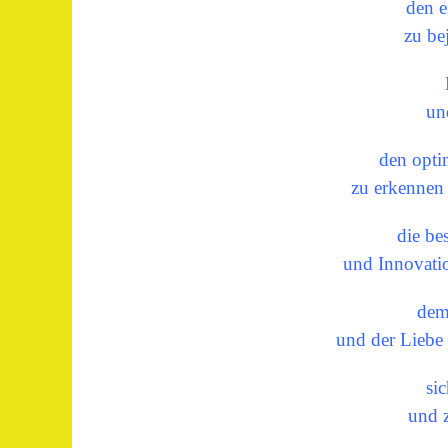
den 
zu be
un
den opti
zu erkennen
die be
und Innovati
dem
und der Liebe 
si
und z