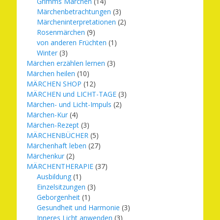
Grimms Märchen
(14)
Märchenbetrachtungen
(3)
Märcheninterpretationen
(2)
Rosenmärchen
(9)
von anderen Früchten
(1)
Winter
(3)
Märchen erzählen lernen
(3)
Märchen heilen
(10)
MÄRCHEN SHOP
(12)
MÄRCHEN und LICHT-TAGE
(3)
Märchen- und Licht-Impuls
(2)
Märchen-Kur
(4)
Märchen-Rezept
(3)
MÄRCHENBÜCHER
(5)
Märchenhaft leben
(27)
Märchenkur
(2)
MÄRCHENTHERAPIE
(37)
Ausbildung
(1)
Einzelsitzungen
(3)
Geborgenheit
(1)
Gesundheit und Harmonie
(3)
Inneres Licht anwenden
(3)