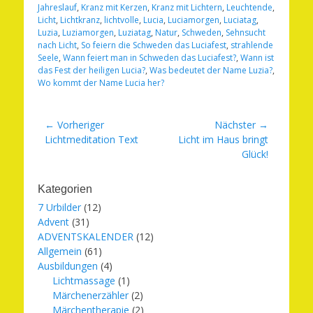
Jahreslauf
,
Kranz mit Kerzen
,
Kranz mit Lichtern
,
Leuchtende
,
Licht
,
Lichtkranz
,
lichtvolle
,
Lucia
,
Luciamorgen
,
Luciatag
,
Luzia
,
Luziamorgen
,
Luziatag
,
Natur
,
Schweden
,
Sehnsucht
nach Licht
,
So feiern die Schweden das Luciafest
,
strahlende
Seele
,
Wann feiert man in Schweden das Luciafest?
,
Wann ist
das Fest der heiligen Lucia?
,
Was bedeutet der Name Luzia?
,
Wo kommt der Name Lucia her?
Beitragsnavigation
← Vorheriger
Nächster →
Vorheriger
Nächster
Lichtmeditation Text
Licht im Haus bringt
Beitrag:
Beitrag:
Glück!
Kategorien
7 Urbilder
(12)
Advent
(31)
ADVENTSKALENDER
(12)
Allgemein
(61)
Ausbildungen
(4)
Lichtmassage
(1)
Märchenerzähler
(2)
Märchentherapie
(2)