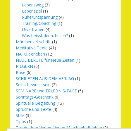
Lebensweg
(3)
Lebensziel
(1)
Ruhe/Entspannung
(4)
Training/Coaching
(1)
Urvertrauen
(4)
Was heisst denn: heilen?
(1)
Märchenzeitschrift
(1)
Meditative Texte
(41)
NATUR erleben
(12)
NEUE BERUFE für Neue Zeiten
(1)
PILGERN
(6)
Rose
(6)
SCHRIFTEN AUS DEM VERLAG
(1)
Selbstbewusstsein
(2)
SEMINARE und ERLEBNIS-TAGE
(5)
Sonntags-Geschenk
(6)
Spirituelle Begleitung
(13)
Sprüche und Texte
(4)
Stille
(3)
Tipps
(1)
Troubadour Verlag, Verlag Märchenhaft leben
(2)