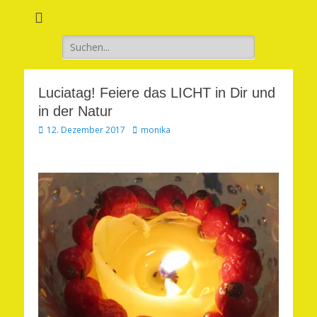
Verwirkliche Glück, Liebe, Erfolg und Gesundheit in Deinem Leben
Märchenhaft und
erfüllt leben
Suchen
nach:
Luciatag! Feiere das LICHT in Dir und
in der Natur
Veröffentlicht
Autor
12. Dezember 2017
monika
am