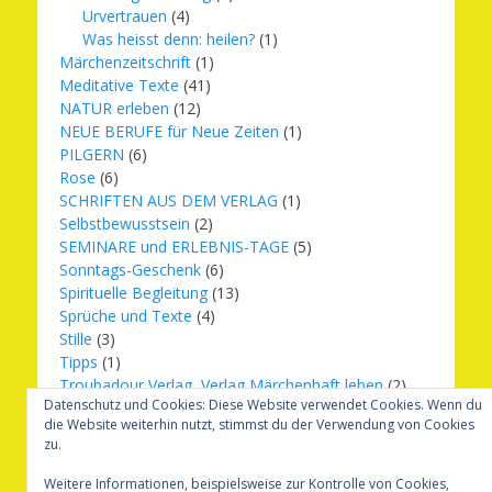
Urvertrauen
(4)
Was heisst denn: heilen?
(1)
Märchenzeitschrift
(1)
Meditative Texte
(41)
NATUR erleben
(12)
NEUE BERUFE für Neue Zeiten
(1)
PILGERN
(6)
Rose
(6)
SCHRIFTEN AUS DEM VERLAG
(1)
Selbstbewusstsein
(2)
SEMINARE und ERLEBNIS-TAGE
(5)
Sonntags-Geschenk
(6)
Spirituelle Begleitung
(13)
Sprüche und Texte
(4)
Stille
(3)
Tipps
(1)
Troubadour Verlag, Verlag Märchenhaft leben
(2)
Datenschutz und Cookies: Diese Website verwendet Cookies. Wenn du
Übungen
(1)
die Website weiterhin nutzt, stimmst du der Verwendung von Cookies
Urbilder
(20)
zu.
Verlag Märchenhaft leben
(8)
Weihnachten
(16)
Weitere Informationen, beispielsweise zur Kontrolle von Cookies,