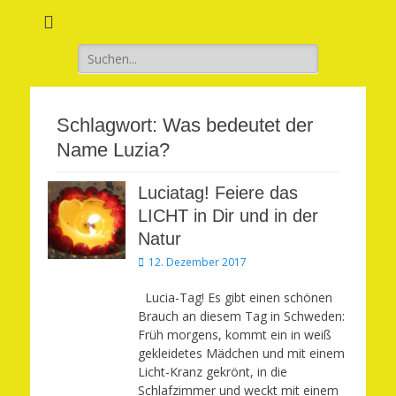
Verwirkliche Glück, Liebe, Erfolg und Gesundheit in Deinem Leben
Märchenhaft und
erfüllt leben
Suchen
nach:
Schlagwort:
Was bedeutet der
Name Luzia?
Luciatag! Feiere das
LICHT in Dir und in der
Natur
Veröffentlicht
12. Dezember 2017
am
Lucia-Tag! Es gibt einen schönen
Brauch an diesem Tag in Schweden:
Früh morgens, kommt ein in weiß
gekleidetes Mädchen und mit einem
Licht-Kranz gekrönt, in die
Schlafzimmer und weckt mit einem