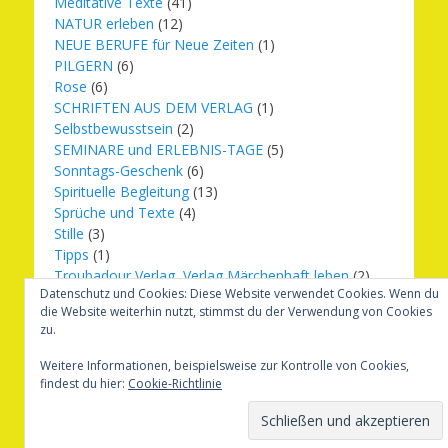
Meditative Texte
(41)
NATUR erleben
(12)
NEUE BERUFE für Neue Zeiten
(1)
PILGERN
(6)
Rose
(6)
SCHRIFTEN AUS DEM VERLAG
(1)
Selbstbewusstsein
(2)
SEMINARE und ERLEBNIS-TAGE
(5)
Sonntags-Geschenk
(6)
Spirituelle Begleitung
(13)
Sprüche und Texte
(4)
Stille
(3)
Tipps
(1)
Troubadour Verlag, Verlag Märchenhaft leben
(2)
Datenschutz und Cookies: Diese Website verwendet Cookies. Wenn du
Übungen
(1)
die Website weiterhin nutzt, stimmst du der Verwendung von Cookies
Urbilder
(20)
zu.
Verlag Märchenhaft leben
(8)
Weihnachten
(16)
Weitere Informationen, beispielsweise zur Kontrolle von Cookies,
findest du hier:
Cookie-Richtlinie
Copyright © 2026
Märchenhaft und erfüllt leben
. Alle