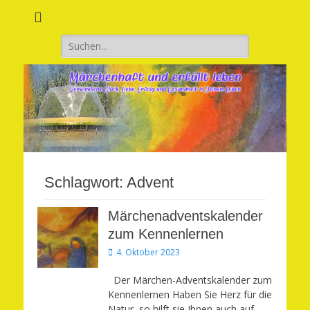
Verwirkliche Glück, Liebe, Erfolg und Gesundheit in Deinem Leben
Märchenhaft und
erfüllt leben
Suchen
nach:
Schlagwort:
Advent
Märchenadventskalender
zum Kennenlernen
Veröffentlicht
4. Oktober 2023
am
Der Märchen-Adventskalender zum
Kennenlernen Haben Sie Herz für die
Natur, so hilft sie Ihnen auch auf