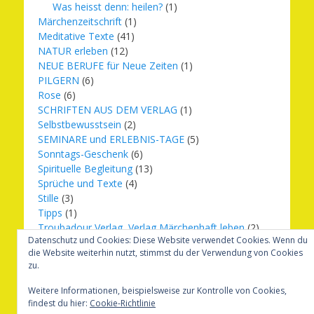
Was heisst denn: heilen?
(1)
Märchenzeitschrift
(1)
Meditative Texte
(41)
NATUR erleben
(12)
NEUE BERUFE für Neue Zeiten
(1)
PILGERN
(6)
Rose
(6)
SCHRIFTEN AUS DEM VERLAG
(1)
Selbstbewusstsein
(2)
SEMINARE und ERLEBNIS-TAGE
(5)
Sonntags-Geschenk
(6)
Spirituelle Begleitung
(13)
Sprüche und Texte
(4)
Stille
(3)
Tipps
(1)
Troubadour Verlag, Verlag Märchenhaft leben
(2)
Datenschutz und Cookies: Diese Website verwendet Cookies. Wenn du
Übungen
(1)
die Website weiterhin nutzt, stimmst du der Verwendung von Cookies
Urbilder
(20)
zu.
Verlag Märchenhaft leben
(8)
Weihnachten
(16)
Weitere Informationen, beispielsweise zur Kontrolle von Cookies,
findest du hier:
Cookie-Richtlinie