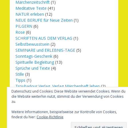
Märchenzeitschrift
(1)
Meditative Texte
(41)
NATUR erleben
(12)
NEUE BERUFE für Neue Zeiten
(1)
PILGERN
(6)
Rose
(6)
SCHRIFTEN AUS DEM VERLAG
(1)
Selbstbewusstsein
(2)
SEMINARE und ERLEBNIS-TAGE
(5)
Sonntags-Geschenk
(6)
Spirituelle Begleitung
(13)
Sprüche und Texte
(4)
Stille
(3)
Tipps
(1)
Troubadour Verlag, Verlag Märchenhaft leben
(2)
Datenschutz und Cookies: Diese Website verwendet Cookies. Wenn du
Übungen
(1)
die Website weiterhin nutzt, stimmst du der Verwendung von Cookies
Urbilder
(20)
zu.
Verlag Märchenhaft leben
(8)
Weihnachten
(16)
Weitere Informationen, beispielsweise zur Kontrolle von Cookies,
findest du hier:
Cookie-Richtlinie