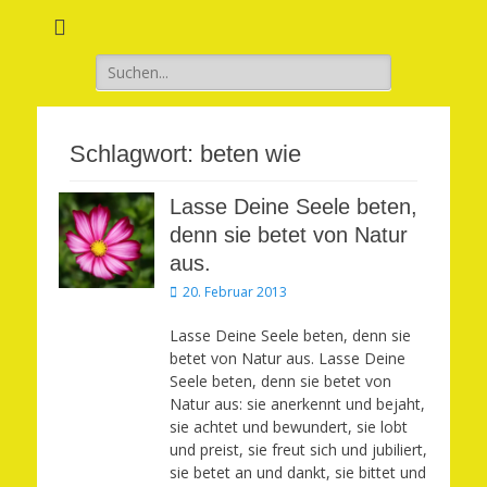
Verwirkliche Glück, Liebe, Erfolg und Gesundheit in Deinem Leben
Märchenhaft und
erfüllt leben
Suchen
nach:
Schlagwort:
beten wie
Lasse Deine Seele beten,
denn sie betet von Natur
aus.
Veröffentlicht
20. Februar 2013
am
Lasse Deine Seele beten, denn sie
betet von Natur aus. Lasse Deine
Seele beten, denn sie betet von
Natur aus: sie anerkennt und bejaht,
sie achtet und bewundert, sie lobt
und preist, sie freut sich und jubiliert,
sie betet an und dankt, sie bittet und