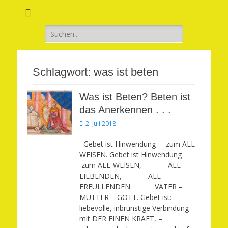
Verwirkliche Glück, Liebe, Erfolg und Gesundheit in Deinem Leben
Märchenhaft und
erfüllt leben
Suchen
nach:
Schlagwort:
was ist beten
Was ist Beten? Beten ist
das Anerkennen . . .
Veröffentlicht
2. Juli 2018
am
Gebet ist Hinwendung zum ALL-
WEISEN. Gebet ist Hinwendung
zum ALL-WEISEN, ALL-
LIEBENDEN, ALL-
ERFÜLLENDEN VATER –
MUTTER – GOTT. Gebet ist: –
liebevolle, inbrünstige Verbindung
mit DER EINEN KRAFT, –