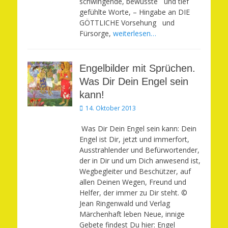
schwingende, bewusste und tief
gefühlte Worte, – Hingabe an DIE
GÖTTLICHE Vorsehung und
Fürsorge,
weiterlesen…
Engelbilder mit Sprüchen.
Was Dir Dein Engel sein
kann!
Veröffentlicht
14. Oktober 2013
am
Was Dir Dein Engel sein kann: Dein
Engel ist Dir, jetzt und immerfort,
Ausstrahlender und Befürwortender,
der in Dir und um Dich anwesend ist,
Wegbegleiter und Beschützer, auf
allen Deinen Wegen, Freund und
Helfer, der immer zu Dir steht. ©
Jean Ringenwald und Verlag
Märchenhaft leben Neue, innige
Gebete findest Du hier: Engel