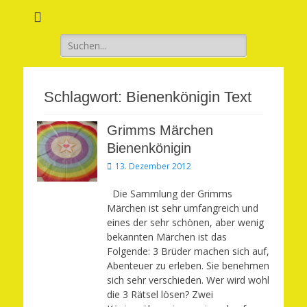
Verwirkliche Glück, Liebe, Erfolg und Gesundheit in Deinem Leben
Märchenhaft und
erfüllt leben
Suchen
nach:
Schlagwort:
Bienenkönigin Text
Grimms Märchen
Bienenkönigin
Veröffentlicht
13. Dezember 2012
am
Die Sammlung der Grimms
Märchen ist sehr umfangreich und
eines der sehr schönen, aber wenig
bekannten Märchen ist das
Folgende: 3 Brüder machen sich auf,
Abenteuer zu erleben. Sie benehmen
sich sehr verschieden. Wer wird wohl
die 3 Rätsel lösen? Zwei