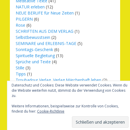
Meditative Texte
(41)
NATUR erleben
(12)
NEUE BERUFE für Neue Zeiten
(1)
PILGERN
(6)
Rose
(6)
SCHRIFTEN AUS DEM VERLAG
(1)
Selbstbewusstsein
(2)
SEMINARE und ERLEBNIS-TAGE
(5)
Sonntags-Geschenk
(6)
Spirituelle Begleitung
(13)
Sprüche und Texte
(4)
Stille
(3)
Tipps
(1)
Troubadour Verlag, Verlag Märchenhaft leben
(2)
Datenschutz und Cookies: Diese Website verwendet Cookies. Wenn du
Übungen
(1)
die Website weiterhin nutzt, stimmst du der Verwendung von Cookies
Urbilder
(20)
zu.
Verlag Märchenhaft leben
(8)
Weihnachten
(16)
Weitere Informationen, beispielsweise zur Kontrolle von Cookies,
findest du hier:
Cookie-Richtlinie
Copyright © 2026
Märchenhaft und erfüllt leben
. Alle