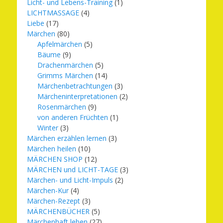
Licht- und Lebens-Training
(1)
LICHTMASSAGE
(4)
Liebe
(17)
Märchen
(80)
Apfelmärchen
(5)
Bäume
(9)
Drachenmärchen
(5)
Grimms Märchen
(14)
Märchenbetrachtungen
(3)
Märcheninterpretationen
(2)
Rosenmärchen
(9)
von anderen Früchten
(1)
Winter
(3)
Märchen erzählen lernen
(3)
Märchen heilen
(10)
MÄRCHEN SHOP
(12)
MÄRCHEN und LICHT-TAGE
(3)
Märchen- und Licht-Impuls
(2)
Märchen-Kur
(4)
Märchen-Rezept
(3)
MÄRCHENBÜCHER
(5)
Märchenhaft leben
(27)