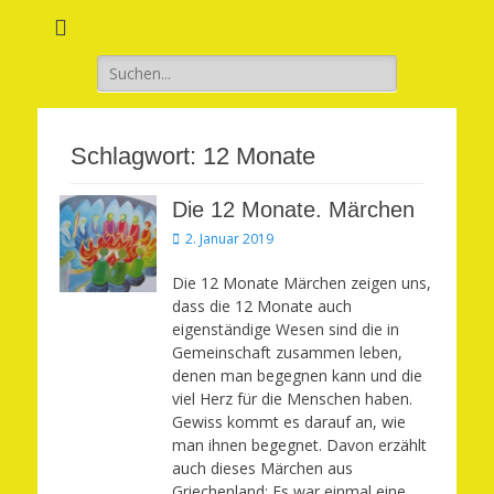
Verwirkliche Glück, Liebe, Erfolg und Gesundheit in Deinem Leben
Märchenhaft und
erfüllt leben
Suchen
nach:
Schlagwort:
12 Monate
Die 12 Monate. Märchen
Veröffentlicht
2. Januar 2019
am
Die 12 Monate Märchen zeigen uns,
dass die 12 Monate auch
eigenständige Wesen sind die in
Gemeinschaft zusammen leben,
denen man begegnen kann und die
viel Herz für die Menschen haben.
Gewiss kommt es darauf an, wie
man ihnen begegnet. Davon erzählt
auch dieses Märchen aus
Griechenland: Es war einmal eine