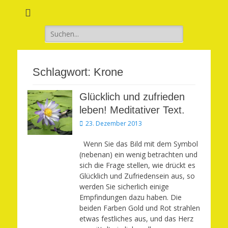
Verwirkliche Glück, Liebe, Erfolg und Gesundheit in Deinem Leben
Märchenhaft und
erfüllt leben
Suchen
nach:
Schlagwort:
Krone
Glücklich und zufrieden
leben! Meditativer Text.
Veröffentlicht
23. Dezember 2013
am
Wenn Sie das Bild mit dem Symbol
(nebenan) ein wenig betrachten und
sich die Frage stellen, wie drückt es
Glücklich und Zufriedensein aus, so
werden Sie sicherlich einige
Empfindungen dazu haben. Die
beiden Farben Gold und Rot strahlen
etwas festliches aus, und das Herz