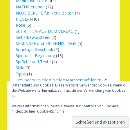
Meditative Texte
(41)
NATUR erleben
(12)
NEUE BERUFE für Neue Zeiten
(1)
PILGERN
(6)
Rose
(6)
SCHRIFTEN AUS DEM VERLAG
(1)
Selbstbewusstsein
(2)
SEMINARE und ERLEBNIS-TAGE
(5)
Sonntags-Geschenk
(6)
Spirituelle Begleitung
(13)
Sprüche und Texte
(4)
Stille
(3)
Tipps
(1)
Troubadour Verlag, Verlag Märchenhaft leben
(2)
Datenschutz und Cookies: Diese Website verwendet Cookies. Wenn du
Übungen
(1)
die Website weiterhin nutzt, stimmst du der Verwendung von Cookies
Urbilder
(20)
zu.
Verlag Märchenhaft leben
(8)
Weihnachten
(16)
Weitere Informationen, beispielsweise zur Kontrolle von Cookies,
findest du hier:
Cookie-Richtlinie
Copyright © 2026
Märchenhaft und erfüllt leben
. Alle