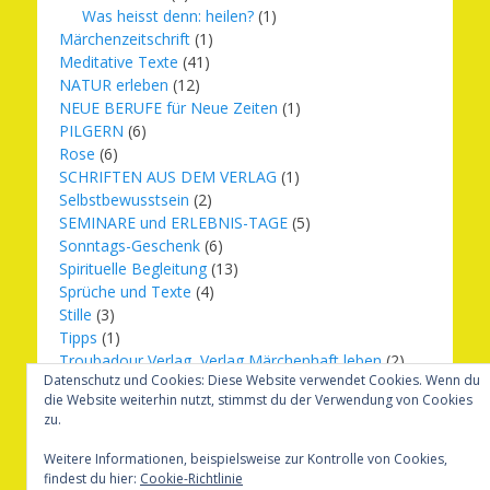
Was heisst denn: heilen?
(1)
Märchenzeitschrift
(1)
Meditative Texte
(41)
NATUR erleben
(12)
NEUE BERUFE für Neue Zeiten
(1)
PILGERN
(6)
Rose
(6)
SCHRIFTEN AUS DEM VERLAG
(1)
Selbstbewusstsein
(2)
SEMINARE und ERLEBNIS-TAGE
(5)
Sonntags-Geschenk
(6)
Spirituelle Begleitung
(13)
Sprüche und Texte
(4)
Stille
(3)
Tipps
(1)
Troubadour Verlag, Verlag Märchenhaft leben
(2)
Datenschutz und Cookies: Diese Website verwendet Cookies. Wenn du
Übungen
(1)
die Website weiterhin nutzt, stimmst du der Verwendung von Cookies
Urbilder
(20)
zu.
Verlag Märchenhaft leben
(8)
Weihnachten
(16)
Weitere Informationen, beispielsweise zur Kontrolle von Cookies,
findest du hier:
Cookie-Richtlinie