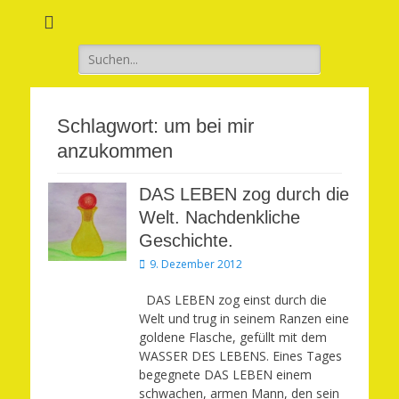
Verwirkliche Glück, Liebe, Erfolg und Gesundheit in Deinem Leben
Märchenhaft und
erfüllt leben
Suchen
nach:
Schlagwort:
um bei mir
anzukommen
DAS LEBEN zog durch die
Welt. Nachdenkliche
Geschichte.
Veröffentlicht
9. Dezember 2012
am
DAS LEBEN zog einst durch die
Welt und trug in seinem Ranzen eine
goldene Flasche, gefüllt mit dem
WASSER DES LEBENS. Eines Tages
begegnete DAS LEBEN einem
schwachen, armen Mann, den sein